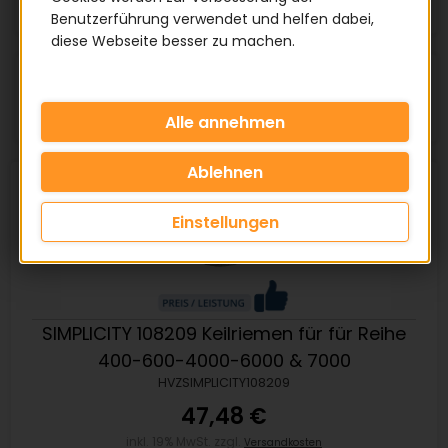
Benutzerführung verwendet und helfen dabei,
diese Webseite besser zu machen.
Artikel pro Seite:
Einstellungen
SIMPLICITY 108209 Keilriemen für für Reihe
400-600-4000-6000 & 7000
HVZSIMPLICITY108209
47,48 €
inkl. 19% MwSt. zzgl.
Versandkosten