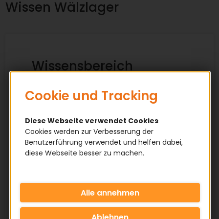
Wissen Wälzlager
Wissensbereich
Wälzlage
Cookie und Tracking
Alles rund um Wälzlager - Aufbau, messen,
pflegen, Nachsetzzeichen & Downloads.
Diese Webseite verwendet Cookies
Cookies werden zur Verbesserung der
✅ Tipps für die Praxis
Benutzerführung verwendet und helfen dabei,
✅ Anleitungen - Schritt für Schritt
diese Webseite besser zu machen.
✅ Tabellen & Vergleichslisten
✅ Fachwissen zu Produkten
ℹ️Inhaltsverzeichnis