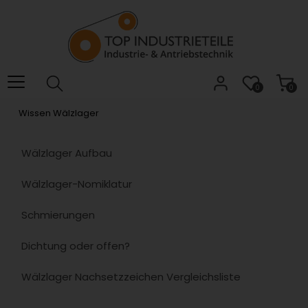
Willkommen.
Verwenden
Sie
ALT
+
B
0
0
für
Wissen Wälzlager
das
Barrierefreiheitsmenü
und
Wälzlager Aufbau
ALT
+
Wälzlager-Nomiklatur
I,
um
Schmierungen
direkt
zum
Dichtung oder offen?
Inhalt
zu
Wälzlager Nachsetzzeichen Vergleichsliste
springen.