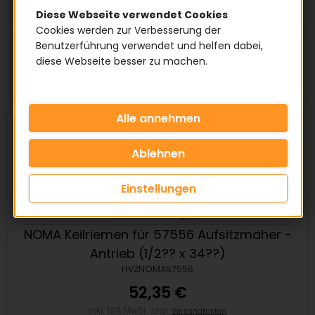
Diese Webseite verwendet Cookies
Cookies werden zur Verbesserung der
Benutzerführung verwendet und helfen dabei,
Artikel pro Seite:
diese Webseite besser zu machen.
Einstellungen
NOMA Keilriemen für 57556 Aufsitzmäher -
Antrieb (1/2?? x 34??)
HVZNOMA57556
52,35 €
inkl. 19% MwSt. zzgl.
Versandkosten