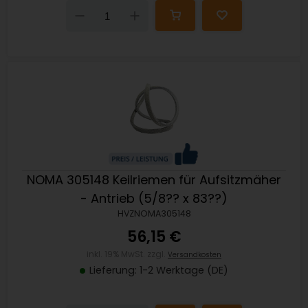
Down
Up
NOMA 305148 Keilriemen für Aufsitzmäher
- Antrieb (5/8?? x 83??)
HVZNOMA305148
56,15 €
inkl. 19% MwSt. zzgl.
Versandkosten
Lieferung: 1-2 Werktage (DE)