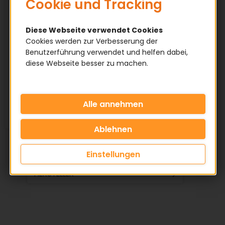
Cookie und Tracking
Diese Webseite verwendet Cookies
Vorteile nutzen
Cookies werden zur Verbesserung der
Benutzerführung verwendet und helfen dabei,
diese Webseite besser zu machen.
✅ Normteile nach DIN / ISO
✅ Große Lagerverfügbarkeit
✅ Attraktive Staffelpreise
KATEGORIE
Einstellungen
HERSTELLER