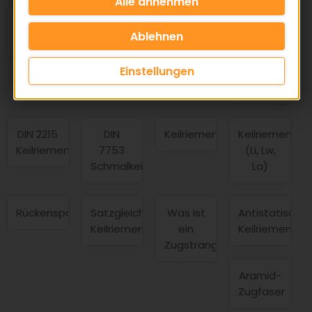
Achsabstand
Achsbelastung
Antistatisch
Aramid-
(Keilriemen)
(statische)
(Antriebsriemen)
Zugstrang
/
Einstellungen
Kevlar-
Zugstrang
DIN 2215
DIN
Keilriemen
Keilriemenlän
Keilriemen
7753
(Li, Lw,
Schmalkeilriemen
La)
Rückenspannrollentauglichkeit
Satzgleiche
Was ist
Antistatische
Keilriemen
ein
Keilriemen
Zugstrang?
Aramid-
Zugfaser