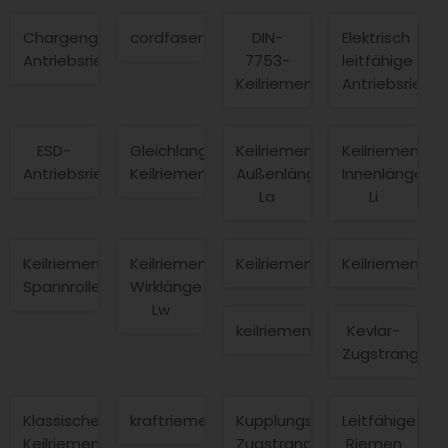
Chargengleiche
cordfaser
DIN-
Elektrisch
Antriebsriemen
7753-
leitfähige
Keilriemen
Antriebsriem
ESD-
Gleichlange
Keilriemen
Keilriemen
Antriebsriemen
Keilriemen
Außenlänge
Innenlänge
La
Li
Keilriemen
Keilriemen
Keilriemenlängen
Keilriemensat
Spannrollenbetrieb
Wirklänge
Lw
keilriementrieb
Kevlar-
Zugstrang
Klassische
kraftriemen
Kupplungsriemen-
Leitfähige
Keilriemen
Zugstrang
Riemen