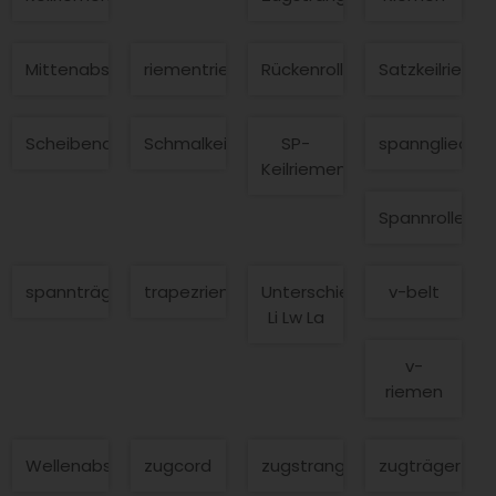
Mittenabstand
riementrieb
Rückenrollentauglichkeit
Satzkeilrieme
Scheibenabstand
Schmalkeilriemen
SP-
spannglied
Keilriemen
Spannrollenta
spannträger
trapezriemen
Unterschied
v-belt
Li Lw La
v-
riemen
Wellenabstand
zugcord
zugstrangfaser
zugträger