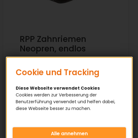
RPP Zahnriemen
Neopren, endlos
✅ Qualitätsware
✅ Zahnform: Parabolformig
Cookie und Tracking
✅ Geschlossen gefertigt (endlos)
✅ Breite auf Kundenwunsch gefertigt
Diese Webseite verwendet Cookies
✅ Sonderbreiten möglich
Cookies werden zur Verbesserung der
✅ Aus Neopren / Polyester hergestellt
Benutzerführung verwendet und helfen dabei,
✅ Ruhigeres einlaufen in die
diese Webseite besser zu machen.
Zahnscheibe
✅ Weniger Geräuschentwicklung