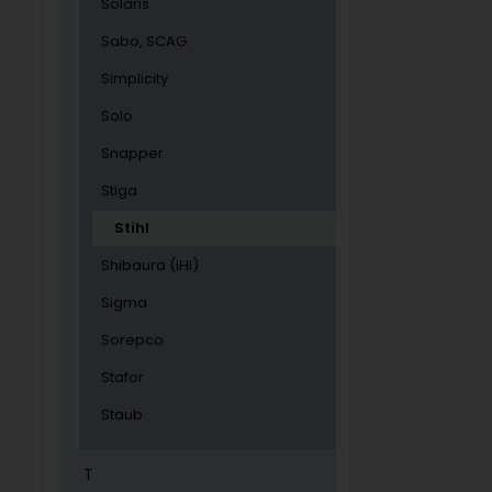
Solaris
Sabo, SCAG
Simplicity
Solo
Snapper
Stiga
Stihl
Shibaura (IHI)
Sigma
Sorepco
Stafor
Staub
T