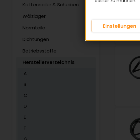
besser zu machen.
Kettenräder & Scheiben
Wälzlager
Einstellungen
Normteile
Dichtungen
Betriebsstoffe
Herstellerverzeichnis
A
B
C
D
E
F
G