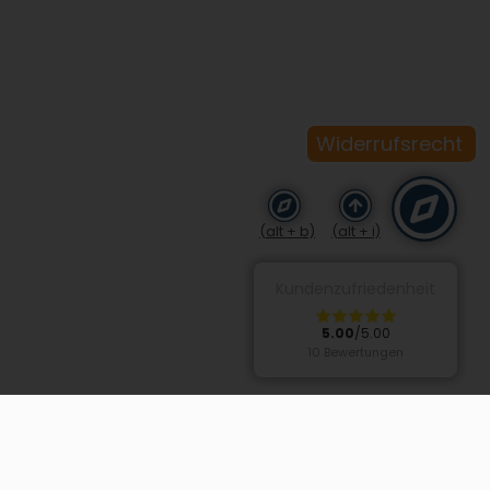
Widerrufsrecht
(alt + b)
(alt + i)
Kundenzufriedenheit
5.00
/5.00
10 Bewertungen