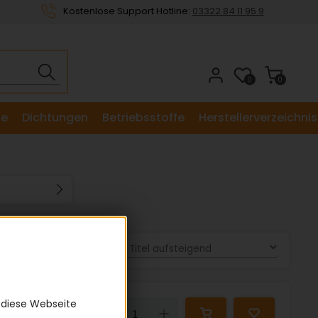
Kostenlose Support Hotline:
03322 84 11 95 9
0
0
le
Dichtungen
Betriebsstoffe
Herstellerverzeichnis
Sortieren nach:
 diese Webseite
15,83 €
Down
Up