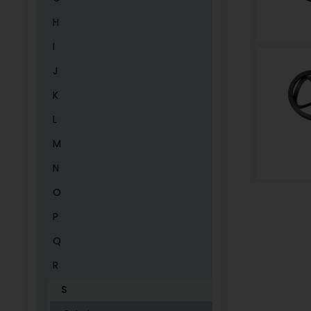
H
I
J
K
L
M
N
O
P
Q
R
S