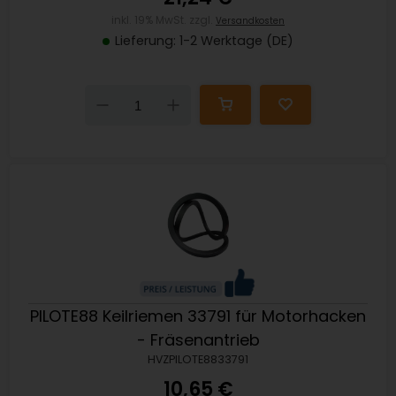
inkl. 19% MwSt. zzgl.
Versandkosten
Lieferung: 1-2 Werktage (DE)
Down
Up
PILOTE88 Keilriemen 33791 für Motorhacken
- Fräsenantrieb
HVZPILOTE8833791
10,65 €