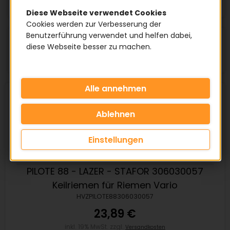
Diese Webseite verwendet Cookies
Cookies werden zur Verbesserung der
Benutzerführung verwendet und helfen dabei,
Artikel pro Seite:
diese Webseite besser zu machen.
Einstellungen
PILOTE 88 - LAZER - STAFOR 306030057
Keilriemen für Riemen Vario
HVZPILOTE88306030057
23,89 €
inkl. 19% MwSt. zzgl.
Versandkosten