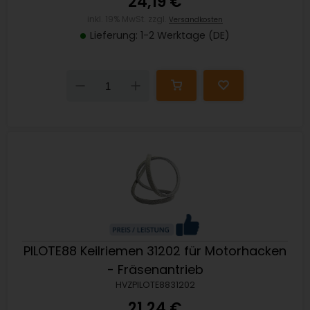
24,19 €
inkl. 19% MwSt. zzgl.
Versandkosten
Lieferung: 1-2 Werktage (DE)
Down
Up
PILOTE88 Keilriemen 31202 für Motorhacken
- Fräsenantrieb
HVZPILOTE8831202
21,24 €