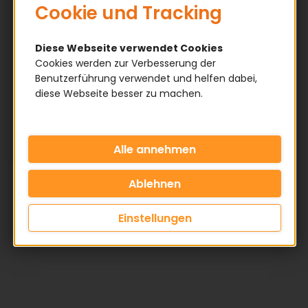
Cookie und Tracking
Vorteile nutzen
Diese Webseite verwendet Cookies
Cookies werden zur Verbesserung der
✅ Normteile nach DIN / ISO
Benutzerführung verwendet und helfen dabei,
✅ Große Lagerverfügbarkeit
diese Webseite besser zu machen.
✅ Attraktive Staffelpreise
KATEGORIE
Einstellungen
HERSTELLER