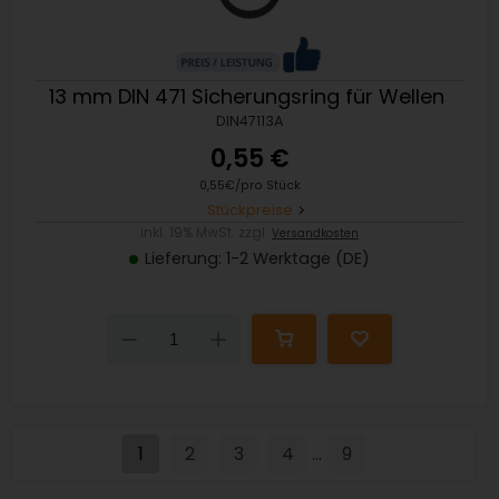
13 mm DIN 471 Sicherungsring für Wellen
DIN47113A
0,55 €
0,55€/pro Stück
Stückpreise
inkl. 19% MwSt. zzgl.
Versandkosten
Lieferung: 1-2 Werktage (DE)
Down
Up
1
2
3
4
9
...