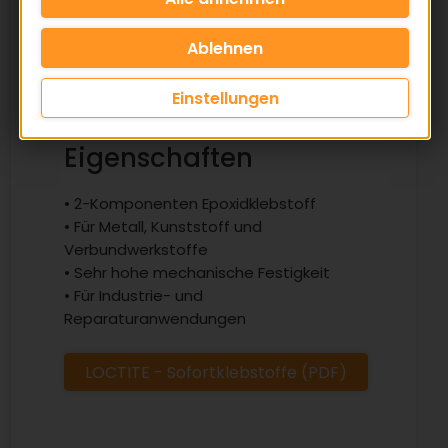
verschiedener Materialien
✅ Hohe Beständigkeit gegen
Temperatur und Chemikalien
Einstellungen
Eigenschaften
• 2-Komponenten Epoxidklebstoff
• Für Metall, Kunststoff und
Verbundwerkstoffe
• Sehr hohe mechanische Festigkeit
• Für Industrie- und
Reparaturanwendungen
LOCTITE - Sofortklebstoffe (PDF)