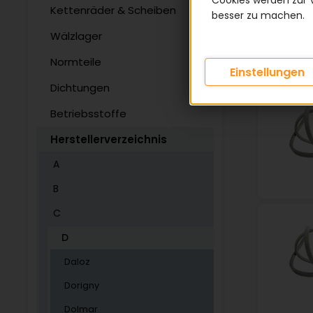
Cookies werden zur 
Kettenräder & Scheiben
besser zu machen.
Wälzlager
Normteile
Einstellungen
Dichtungen
Betriebsstoffe
Herstellerverzeichnis
A
B
C
D
Daloz
Dorigny
Dolmar