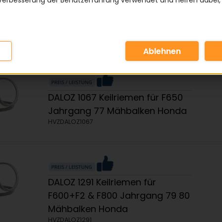
Verbesserung der Benutzerführung verwendet und helfen dabei,
DALOZ 6072 Keilriemen für F800
Jahrgang 80 Mähbalken Honda
HVZDALOZ6072
DALOZ 1067 Keilriemen für F650
Jahrgang 77 Mähbalken Honda
HVZDALOZ1067
DALOZ 1291 Keilriemen für
F600+F2 & F800 Jahrgang 79 80
Mähbalken Honda
HVZDALOZ1291