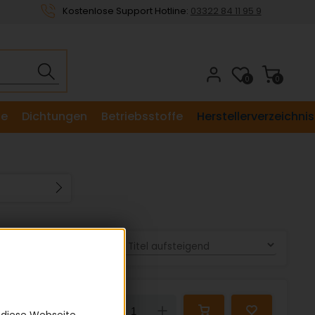
Kostenlose Support Hotline:
03322 84 11 95 9
0
0
le
Dichtungen
Betriebsstoffe
Herstellerverzeichnis
Sortieren nach:
43,39 €
Down
Up