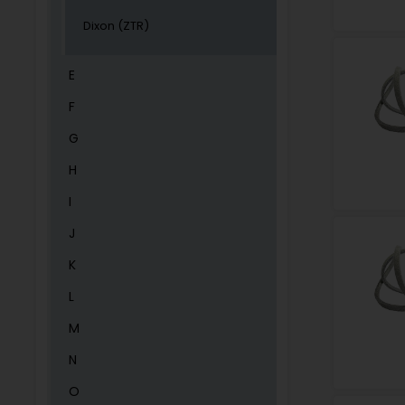
Dixon (ZTR)
E
F
G
H
I
J
K
L
M
N
O