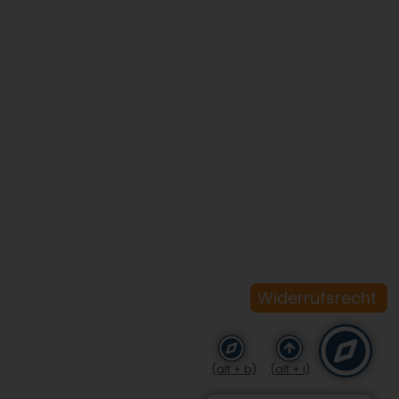
Widerrufsrecht
(alt + b)
(alt + i)