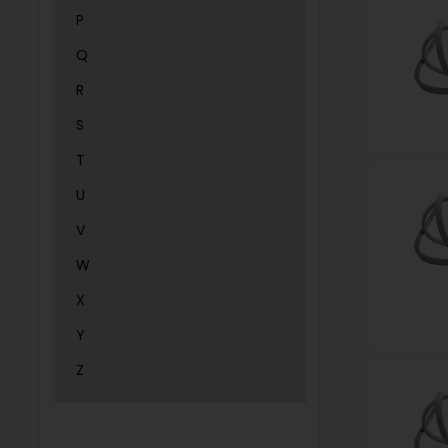
P
Q
R
S
T
U
V
W
X
Y
Z