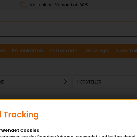
Kostenloser Versand ab 30 €
en
Rollenketten
Kettenräder
Wälzlager
Normtei
& Scheiben
IE
HERSTELLER
Artikel pro Seite:
2
3
4
5
 Tracking
erwendet Cookies