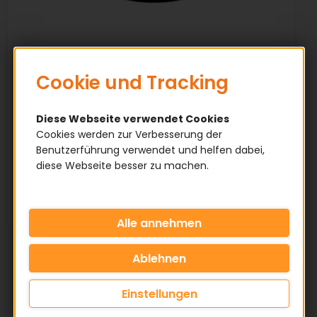
Cookie und Tracking
GATES Zahnriemen
Diese Webseite verwendet Cookies
✅ Qualitätsprodukte
Cookies werden zur Verbesserung der
✅ Geschlossen gefertigt (endlos)
Benutzerführung verwendet und helfen dabei,
✅ Breite auf Kundenwunsch gefertigt
diese Webseite besser zu machen.
✅ 100% Originalware
KATEGORIE
PROFIL
Einstellungen