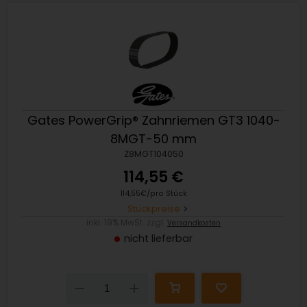
Gates PowerGrip® Zahnriemen GT3 1040-
8MGT-50 mm
Z8MGT104050
114,55 €
114,55€/pro Stück
Stückpreise
inkl. 19% MwSt. zzgl.
Versandkosten
nicht lieferbar
Down
Up