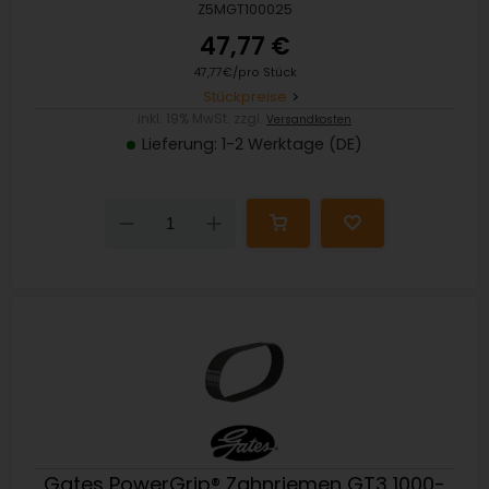
Z5MGT100025
47,77 €
47,77€/pro Stück
Stückpreise
inkl. 19% MwSt. zzgl.
Versandkosten
Lieferung: 1-2 Werktage (DE)
Down
Up
Gates PowerGrip® Zahnriemen GT3 1000-