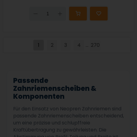
Down
Up
1
2
3
4
270
...
Passende
Zahnriemenscheiben &
Komponenten
Für den Einsatz von Neopren Zahnriemen sind
passende Zahnriemenscheiben entscheidend,
um eine präzise und schlupffreie
Kraftübertragung zu gewährleisten. Die
Abstimmung von Profil, Teilung und Breite ist