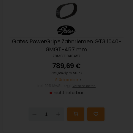
Gates PowerGrip® Zahnriemen GT3 1040-
8MGT-457 mm
Z8MGT1040457
789,69 €
789,69€/pro Stück
Stückpreise
inkl. 19% MwSt. zzgl.
Versandkosten
nicht lieferbar
Down
Up