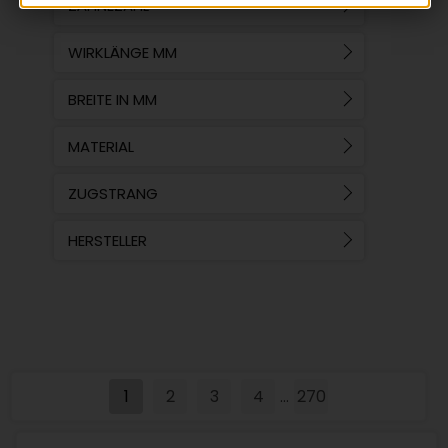
ZÄHNEZAHL
WIRKLÄNGE MM
BREITE IN MM
MATERIAL
ZUGSTRANG
HERSTELLER
1
2
3
4
270
...