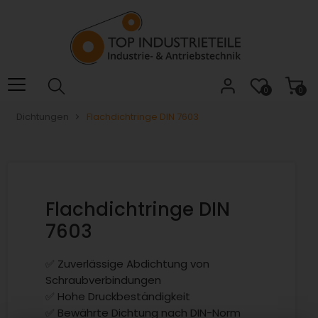
Willkommen.
Verwenden
Sie
ALT
+
B
0
0
für
Dichtungen
Flachdichtringe DIN 7603
das
Barrierefreiheitsmenü
und
ALT
+
I,
Flachdichtringe DIN
um
7603
direkt
zum
✅ Zuverlässige Abdichtung von
Inhalt
Schraubverbindungen
zu
✅ Hohe Druckbeständigkeit
springen.
✅ Bewährte Dichtung nach DIN-Norm