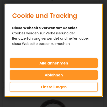
Cookie und Tracking
Eigenschaften
Diese Webseite verwendet Cookies
• Dichtscheiben nach DIN 7603
Cookies werden zur Verbesserung der
• Für Verschraubungen und
Benutzerführung verwendet und helfen dabei,
Gewindeverbindungen
diese Webseite besser zu machen.
• Geeignet für Hydraulik-, Öl- und
Drucksysteme
• Verschiedene Materialien verfügbar (z.
B. Aluminium, Fiber, Kupfer)
Einstellungen