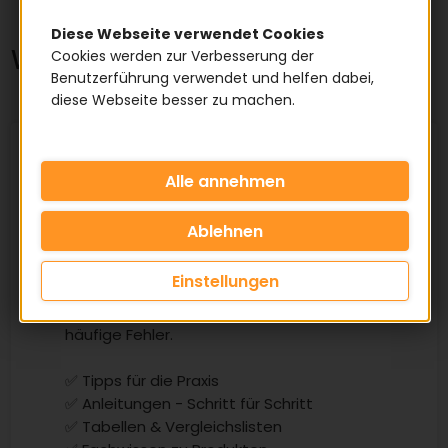
Diese Webseite verwendet Cookies
Wissen Zahnriemen
Cookies werden zur Verbesserung der
Benutzerführung verwendet und helfen dabei,
diese Webseite besser zu machen.
Wissensbereich
Zahnriemen
Alles über Zahnriemen, Aufbau,
Einstellungen
Fertigungsverfahren, richtig messen,
Material, Auswahl-Tabellen, Montage und
häufige Fehler.
✅ Tipps für die Praxis
✅ Anleitungen - Schritt für Schritt
✅ Tabellen & Vergleichslisten