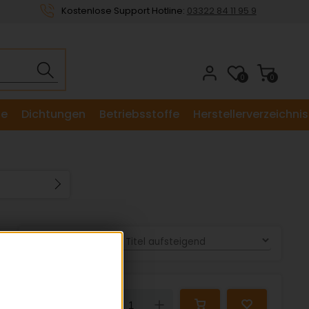
Kostenlose Support Hotline:
03322 84 11 95 9
0
0
le
Dichtungen
Betriebsstoffe
Herstellerverzeichnis
Sortieren nach:
52,96 €
Down
Up