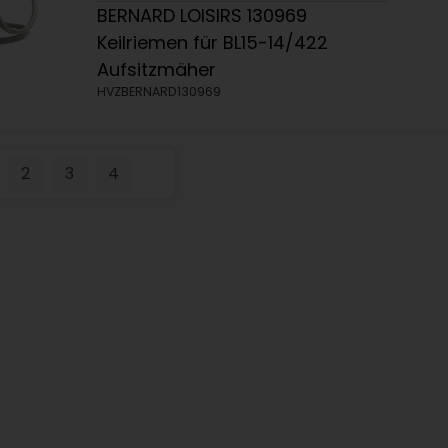
BERNARD LOISIRS 130969
Keilriemen für BL15-14/422
Aufsitzmäher
HVZBERNARD130969
2
3
4