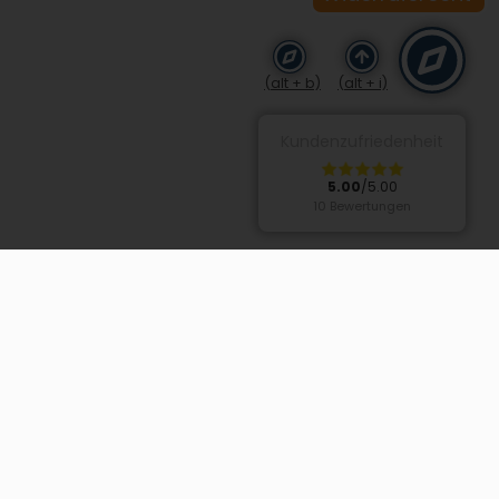
(alt + b)
(alt + i)
Kundenzufriedenheit
5.00
/5.00
10 Bewertungen