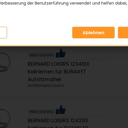
Verbesserung der Benutzerführung verwendet und helfen dabei,
BERNARD LOISIRS 120302
Keilriemen für BL962 & BL1238LT
Aufsitzmäher
HVZBERNARD120302
BERNARD LOISIRS 123461X
Keilriemen für BL1644YT
Aufsitzmäher
HVZBERNARD123461X
BERNARD LOISIRS 124293