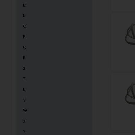
M
N
O
P
Q
R
S
T
U
V
W
X
Y