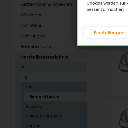
Cookies werden zur 
Kettenräder & Scheiben
besser zu machen.
Wälzlager
Normteile
Einstellungen
Dichtungen
Betriebsstoffe
Herstellerverzeichnis
A
B
Brill
Bernard Loisirs
Bluebird
Bolens (Yvan Beal)
Bouyer