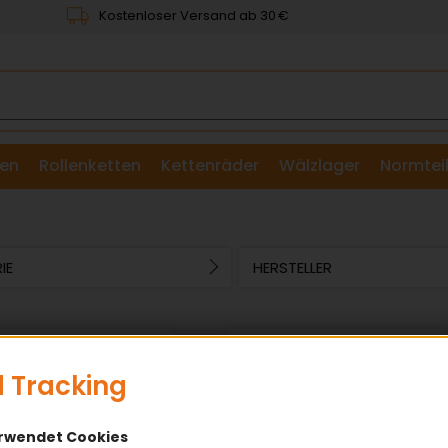
Kostenloser Versand ab 30 €
en
Rollenketten
Kettenräder
Wälzlager
Normtei
& Scheiben
IE
HERSTELLER
Artikel pro Seite:
2
3
4
 Tracking
erwendet Cookies