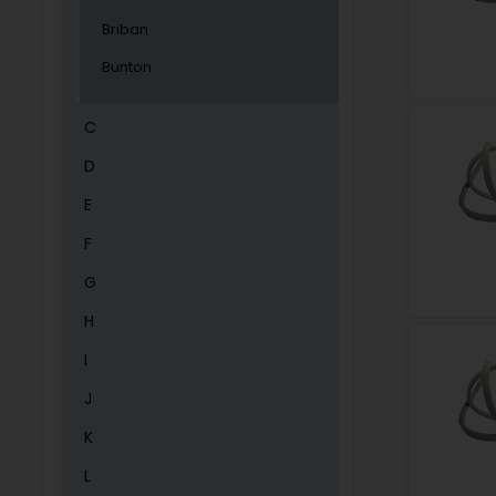
Briban
Bunton
C
D
E
F
G
H
I
J
K
L