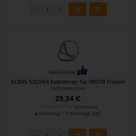
Down
Up
ROBIN 532994 Keilriemen für PR07B Fräsen
HVZROBIN532994
25,34 €
inkl. 19% MwSt. zzgl.
Versandkosten
Lieferung: 1-2 Werktage (DE)
Down
Up