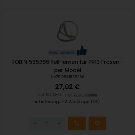
ROBIN 535286 Keilriemen für PR13 Fräsen -
per Model
HVZROBIN535286
27,02 €
inkl. 19% MwSt. zzgl.
Versandkosten
Lieferung: 1-2 Werktage (DE)
Down
Up