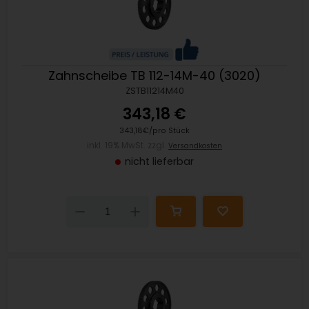
Zahnscheibe TB 112-14M-40 (3020)
ZSTB11214M40
343,18 €
343,18€/pro Stück
inkl. 19% MwSt. zzgl.
Versandkosten
nicht lieferbar
Down
Up