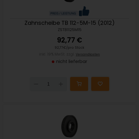
Zahnscheibe TB 112-5M-15 (2012)
ZSTB1125M15
92,77 €
92,77€/pro Stück
inkl. 19% MwSt. zzgl.
Versandkosten
nicht lieferbar
Down
Up