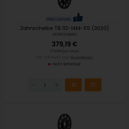
Zahnscheibe TB 112-14M-55 (3020)
ZSTB11214M55
379,19 €
379,19€/pro Stück
inkl. 19% MwSt. zzgl.
Versandkosten
nicht lieferbar
Down
Up