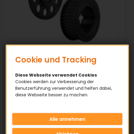
Cookie und Tracking
Zahnscheibe für
Diese Webseite verwendet Cookies
Cookies werden zur Verbesserung der
Taperbuchse
Benutzerführung verwendet und helfen dabei,
diese Webseite besser zu machen.
✅ Alle gängigen Profile
✅ Material: Grauguss
✅ Wellenaufnahme: Taperbuchse
Wählen Sie das gewünschte Profil aus
der Übersicht.