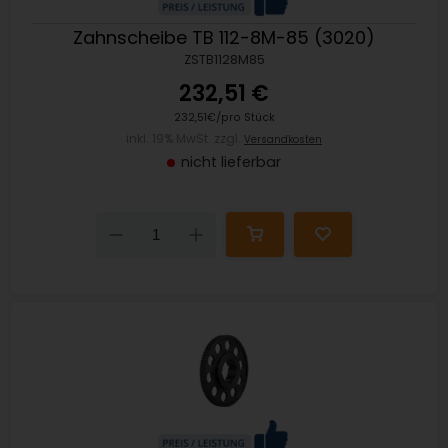
Zahnscheibe TB 112-8M-85 (3020)
ZSTB1128M85
232,51 €
232,51€/pro Stück
inkl. 19% MwSt. zzgl.
Versandkosten
nicht lieferbar
Down
Up