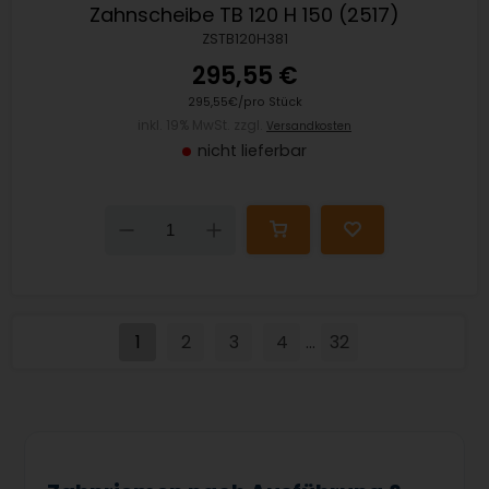
Zahnscheibe TB 120 H 150 (2517)
ZSTB120H381
295,55 €
295,55€/pro Stück
inkl. 19% MwSt. zzgl.
Versandkosten
nicht lieferbar
Down
Up
1
2
3
4
32
...