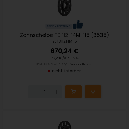
Zahnscheibe TB 112-14M-115 (3535)
ZSTB11214M115
670,24 €
670,24€/pro Stück
inkl. 19% MwSt. zzgl.
Versandkosten
nicht lieferbar
Down
Up