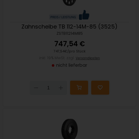
Zahnscheibe TB 112-14M-85 (3525)
ZSTB11214M85
747,54 €
747,54€/pro Stück
inkl. 19% MwSt. zzgl.
Versandkosten
nicht lieferbar
Down
Up