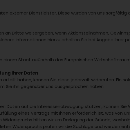
Daten externer Dienstleister. Diese wurden von uns sorgfält
n an Dritte weitergeben, wenn Aktionsteilnahmen, Gewinnsp
ähere Informationen hierzu erhalten Sie bei Angabe Ihrer
tz in einem Staat außerhalb des Europäischen Wirtschaftsraum
tung Ihrer Daten
ten erteilt haben, können Sie diese jederzeit widerrufen. Ein so
em Sie ihn gegenüber uns ausgesprochen haben.
nen Daten auf die Interessenabwägung stützen, können Sie W
Erfüllung eines Vertrags mit Ihnen erforderlich ist, was von 
hen Widerspruchs bitten wir um Darlegung der Gründe, weshal
ründeten Widerspruchs prüfen wir die Sachlage und werden en