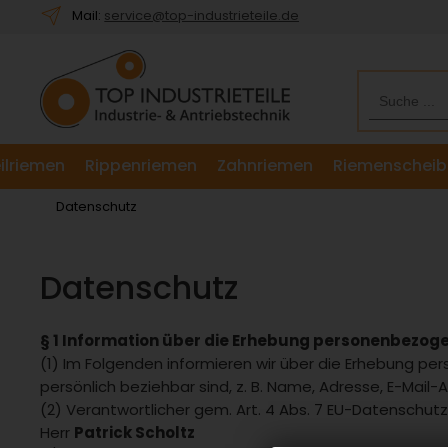
Willkommen.
Mail:
service@top-industrieteile.de
Verwenden
Sie
ALT
+
B
für
ilriemen
Rippenriemen
Zahnriemen
Riemenscheib
das
Barrierefreiheitsmenü
Datenschutz
und
ALT
+
Datenschutz
I,
um
direkt
§ 1 Information über die Erhebung personenbezog
zum
(1) Im Folgenden informieren wir über die Erhebung p
Inhalt
persönlich beziehbar sind, z. B. Name, Adresse, E-Mail-
zu
(2) Verantwortlicher gem. Art. 4 Abs. 7 EU-Datenschu
springen.
Herr
Patrick Scholtz