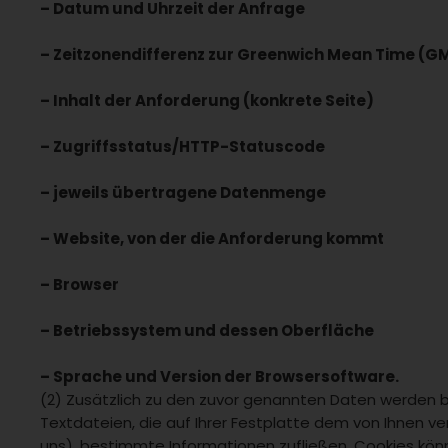
– Datum und Uhrzeit der Anfrage
– Zeitzonendifferenz zur Greenwich Mean Time (G
– Inhalt der Anforderung (konkrete Seite)
– Zugriffsstatus/HTTP-Statuscode
– jeweils übertragene Datenmenge
– Website, von der die Anforderung kommt
– Browser
– Betriebssystem und dessen Oberfläche
– Sprache und Version der Browsersoftware.
(2) Zusätzlich zu den zuvor genannten Daten werden be
Textdateien, die auf Ihrer Festplatte dem von Ihnen 
uns), bestimmte Informationen zufließen. Cookies kö