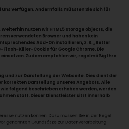
ei uns verfügen. Andernfalls müssten Sie sich für
 Weiterhin nutzen wir HTML5 storage objects, die
Ihrem verwendeten Browser und haben kein
sprechendes Add-On installieren, z. B. „Better
e-Flash-Killer-Cookie für Google Chrome. Die
s einsetzen. Zudem empfehlen wir, regelmäßig Ihre
g und zur Darstellung der Webseite. Dies dient der
 korrekten Darstellung unseres Angebots. Alle
p wie folgend beschrieben erhoben werden, werden
hmen statt. Dieser Dienstleister sitzt innerhalb
nteresse nutzen können. Dazu müssen Sie in der Regel
zuvor genannten Grundsätze zur Datenverarbeitung