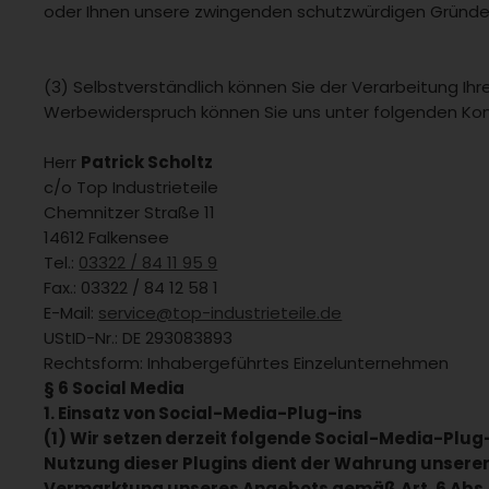
oder Ihnen unsere zwingenden schutzwürdigen Gründe a
(3) Selbstverständlich können Sie der Verarbeitung I
Werbewiderspruch können Sie uns unter folgenden Kon
Herr
Patrick Scholtz
c/o Top Industrieteile
Chemnitzer Straße 11
14612 Falkensee
Tel.:
03322 / 84 11 95 9
Fax.: 03322 / 84 12 58 1
E-Mail:
service@top-industrieteile.de
UStID-Nr.: DE 293083893
Rechtsform: Inhabergeführtes Einzelunternehmen
§ 6 Social Media
1. Einsatz von Social-Media-Plug-ins
(1) Wir setzen derzeit folgende Social-Media-Plug-
Nutzung dieser Plugins dient der Wahrung unsere
Vermarktung unseres Angebots gemäß Art. 6 Abs. 1 