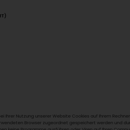
MT)
i Ihrer Nutzung unserer Website Cookies auf Ihrem Rechner 
verwendeten Browser zugeordnet gespeichert werden und durch
nnen keine Programme ausführen oder Viren auf Ihren Compu