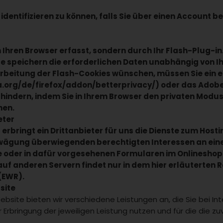
identifizieren zu können, falls Sie über einen Account b
Ihren Browser erfasst, sondern durch Ihr Flash-Plug-in.
te speichern die erforderlichen Daten unabhängig von 
eitung der Flash-Cookies wünschen, müssen Sie ein ent
lla.org/de/firefox/addon/betterprivacy/) oder das Adob
hindern, indem Sie in Ihrem Browser den privaten Modu
hen.
eter
bringt ein Drittanbieter für uns die Dienste zum Hostin
gung überwiegenden berechtigten Interessen an einer
e oder in dafür vorgesehenen Formularen im Onlinesho
uf anderen Servern findet nur in dem hier erläuterten Ra
(EWR).
site
ebsite bieten wir verschiedene Leistungen an, die Sie bei I
Erbringung der jeweiligen Leistung nutzen und für die die 