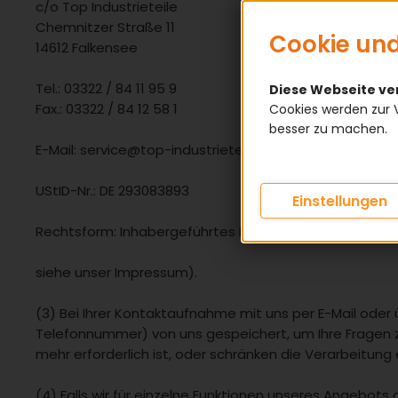
c/o Top Industrieteile
Chemnitzer Straße 11
Cookie und
14612 Falkensee
Tel.: 03322 / 84 11 95 9
Diese Webseite v
Fax.: 03322 / 84 12 58 1
Cookies werden zur 
besser zu machen.
E-Mail: service@top-industrieteile.de
UStID-Nr.: DE 293083893
Einstellungen
Rechtsform: Inhabergeführtes Einzelunternehmen
siehe unser Impressum).
(3) Bei Ihrer Kontaktaufnahme mit uns per E-Mail oder 
Telefonnummer) von uns gespeichert, um Ihre Fragen 
mehr erforderlich ist, oder schränken die Verarbeitung
(4) Falls wir für einzelne Funktionen unseres Angebots