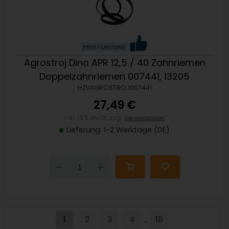
Agrostroj Dino APR 12,5 / 40 Zahnriemen
Doppelzahnriemen 007441, 13205
HZVAGROSTROJ007441
27,49 €
inkl. 19% MwSt. zzgl.
Versandkosten
Lieferung: 1-2 Werktage (DE)
Down
Up
1
2
3
4
18
...