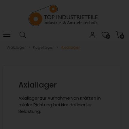
Willkommen.
Verwenden
Sie
ALT
+
B
0
0
für
Wälzlager
Kugellager
Axiallager
das
Barrierefreiheitsmenü
und
ALT
+
I,
Axiallager
um
direkt
Axiallager zur Aufnahme von Kräften in
zum
axialer Richtung bei klar definierter
Inhalt
Belastung.
zu
springen.