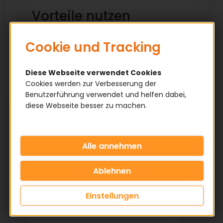
Vorteile nutzen
✅ Qualitätsware
Cookie und Tracking
✅ Staffelpreise
✅ Privat & Firmenkunden
Diese Webseite verwendet Cookies
Cookies werden zur Verbesserung der
Benutzerführung verwendet und helfen dabei,
diese Webseite besser zu machen.
KATEGORIE
INNENDURCHMESSER MM
AUSSEN DURCHMESSER MM
HÖHE MM
Einstellungen
LAGERLUFT