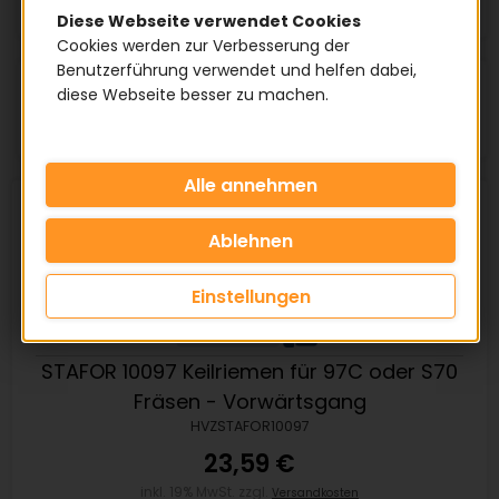
Diese Webseite verwendet Cookies
Cookies werden zur Verbesserung der
Benutzerführung verwendet und helfen dabei,
Artikel pro Seite:
diese Webseite besser zu machen.
Einstellungen
STAFOR 10097 Keilriemen für 97C oder S70
Fräsen - Vorwärtsgang
HVZSTAFOR10097
23,59 €
inkl. 19% MwSt. zzgl.
Versandkosten