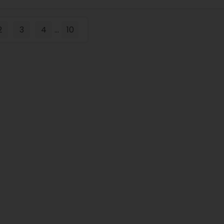
2
3
4
10
...