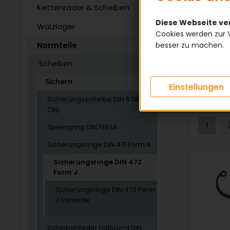
S
Kettenräder & Scheiben
Diese Webseite v
Wälzlager
Cookies werden zur 
KATEGOR
Normteile
besser zu machen.
Scheiben
Sichern
Einstellungen
Sicherungsscheibe DIN 6799 E-
Clip
1
Sprengring DIN7993A
Sicherungsringe DIN 471 Form A
Sicherungsringe DIN 472
Form J
Sicherungsringe DIN 472 Form
J Variante
Scheibenfeder halbrund DIN