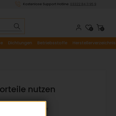
Kostenlose Support Hotline:
03322 84 11 95 9
0
0
le
Dichtungen
Betriebsstoffe
Herstellerverzeichnis
orteile nutzen
ormteile nach DIN / ISO
Große Lagerverfügbarkeit
ttraktive Staffelpreise