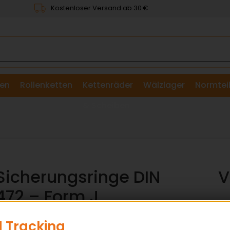
Kostenloser Versand ab 30 €
en
Rollenketten
Kettenräder
Wälzlager
Normtei
& Scheiben
Sicherungsringe DIN
V
472 – Form J
✅ N
✅ 
 Tracking
icherungsringe nach DIN 472 Form J zur axialen
✅ A