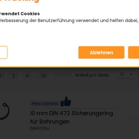
icherung in Bohrungen.
erwendet Cookies
Verbesserung der Benutzerführung verwendet und helfen dabei,
IE
HERSTELLER
Artikel pro Seite:
2
3
4
10
...
10 mm DIN 472 Sicherungsring
für Bohrungen
DIN47210J