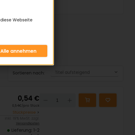
 diese Webseite
Sortieren nach:
0,54 €
Down
Up
0,54€/pro Stück
Stückpreise
inkl. 19% MwSt. zzgl.
Versandkosten
Lieferung: 1-2