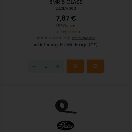
3MR 6 GLASS
ZLL3MR06G
7,87 €
7,87€/pro m
Stückpreise
inkl. 19% MwSt. zzgl.
Versandkosten
Lieferung: 1-2 Werktage (DE)
Down
Up