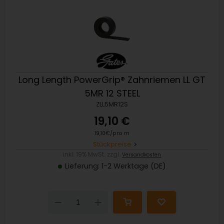
Long Length PowerGrip® Zahnriemen LL GT
5MR 12 STEEL
ZLL5MR12S
19,10 €
19,10€/pro m
Stückpreise
inkl. 19% MwSt. zzgl.
Versandkosten
Lieferung: 1-2 Werktage (DE)
Down
Up