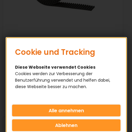
Neopren Zahnriemen
Cookie und Tracking
endlich / Meterware
Diese Webseite verwendet Cookies
✅ Farbe: Schwarz
Cookies werden zur Verbesserung der
✅ Qualitätsware
Benutzerführung verwendet und helfen dabei,
✅ Offene Meterware
diese Webseite besser zu machen.
✅ Aus Neopren / Polyester hergestellt