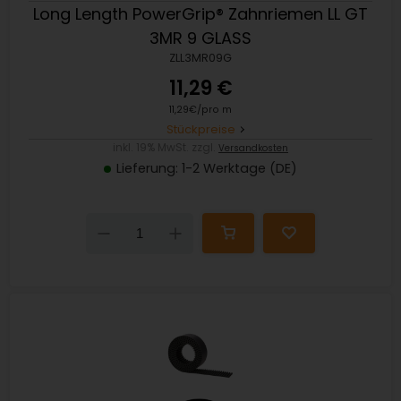
Long Length PowerGrip® Zahnriemen LL GT
3MR 9 GLASS
ZLL3MR09G
11,29 €
11,29€/pro m
Stückpreise
inkl. 19% MwSt. zzgl.
Versandkosten
Lieferung: 1-2 Werktage (DE)
Down
Up