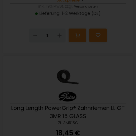
Stückpreise
inkl. 19% MwSt. zzgl.
Versandkosten
Lieferung: 1-2 Werktage (DE)
Down
Up
Long Length PowerGrip® Zahnriemen LL GT
3MR 15 GLASS
ZLL3MR15G
18,45 €