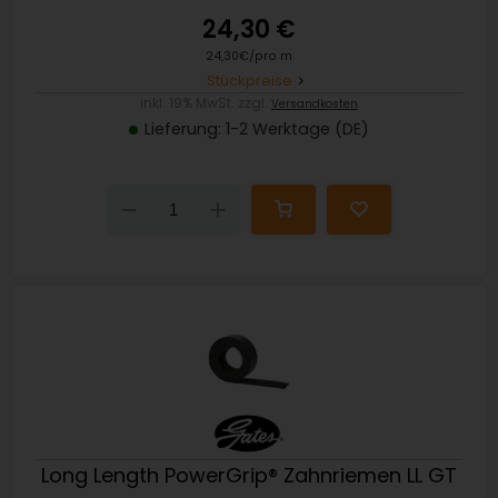
24,30 €
24,30€/pro m
Stückpreise
inkl. 19% MwSt. zzgl.
Versandkosten
Lieferung: 1-2 Werktage (DE)
Down
Up
Long Length PowerGrip® Zahnriemen LL GT