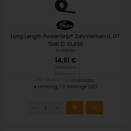
Long Length PowerGrip® Zahnriemen LL GT
5MR 12 GLASS
ZLL5MR12G
14,91 €
14,91€/pro m
Stückpreise
inkl. 19% MwSt. zzgl.
Versandkosten
Lieferung: 1-2 Werktage (DE)
Down
Up