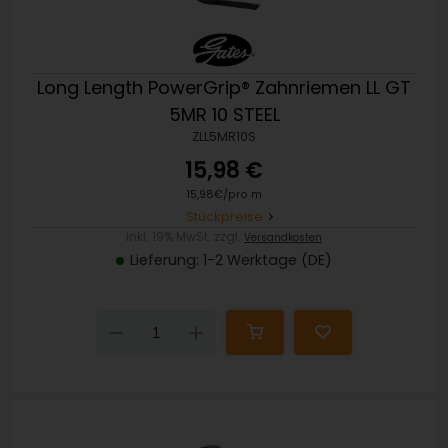
Long Length PowerGrip® Zahnriemen LL GT
5MR 10 STEEL
ZLL5MR10S
15,98 €
15,98€/pro m
Stückpreise
inkl. 19% MwSt. zzgl.
Versandkosten
Lieferung: 1-2 Werktage (DE)
Down
Up