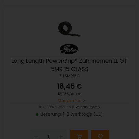
Long Length PowerGrip® Zahnriemen LL GT
5MR 15 GLASS
ZLL5MR15G
18,45 €
18,45€/pro m
Stückpreise
inkl. 19% MwSt. zzgl.
Versandkosten
Lieferung: 1-2 Werktage (DE)
Down
Up