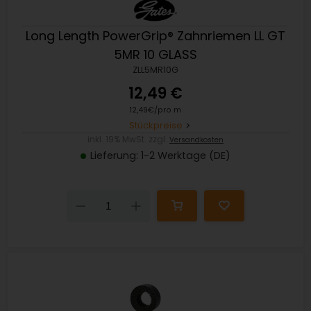
Long Length PowerGrip® Zahnriemen LL GT
5MR 10 GLASS
ZLL5MR10G
12,49 €
12,49€/pro m
Stückpreise
inkl. 19% MwSt. zzgl.
Versandkosten
Lieferung: 1-2 Werktage (DE)
Down
Up