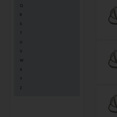
Q
R
S
T
U
V
W
X
Y
Z