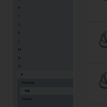
H
I
J
K
L
M
N
O
P
Pilote88
PBL
Pubert