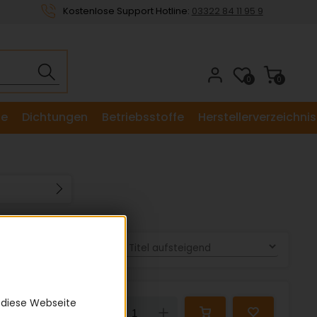
Kostenlose Support Hotline:
03322 84 11 95 9
0
0
le
Dichtungen
Betriebsstoffe
Herstellerverzeichnis
Sortieren nach:
 diese Webseite
21,06 €
Down
Up