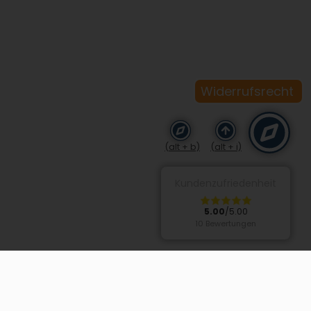
Widerrufsrecht
(alt + b)
(alt + i)
Kundenzufriedenheit
5.00
/5.00
10 Bewertungen