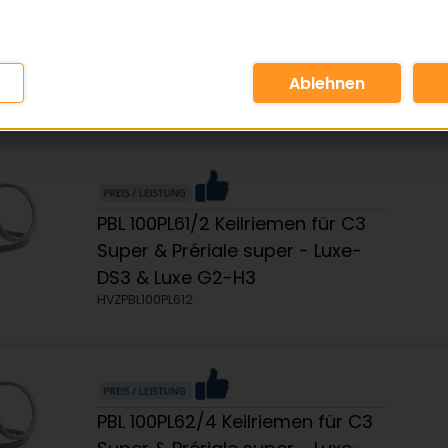
PBL 100PL61/1 PLEASANT LAWN B1 -
B2 - C1 - DL2 Luxe - G2 & H2 -
Prériale S - SL & SLX
HVZPBL100PL611
PBL 100PL61/2 Keilriemen für C3
Super & Prériale super - Luxe-
DS3 & Luxe G2-H3
HVZPBL100PL612
PBL 100PL62/4 Keilriemen für C3