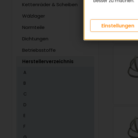
besser zu machen.
Kettenräder & Scheiben
Wälzlager
Einstellungen
Normteile
Dichtungen
Betriebsstoffe
Herstellerverzeichnis
A
B
C
D
E
F
G