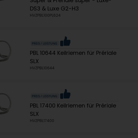
Super & Prériale super - Luxe-
DS3 & Luxe G2-H3
HVZPBL100PL624
PBL 10644 Keilriemen für Prériale
SLX
HVZPBL10644
PBL 17400 Keilriemen für Prériale
SLX
HVZPBL17400