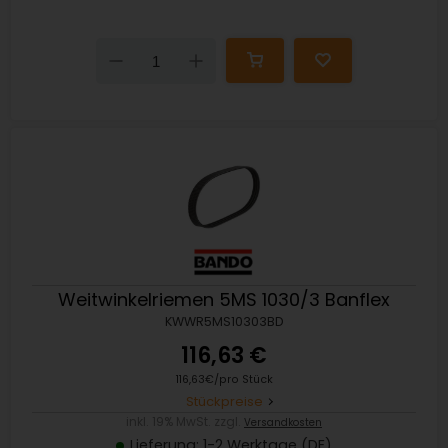
Down
Up
Weitwinkelriemen 5MS 1030/3 Banflex
KWWR5MS10303BD
116,63 €
116,63€/pro Stück
Stückpreise
inkl. 19% MwSt. zzgl.
Versandkosten
Lieferung: 1-2 Werktage (DE)