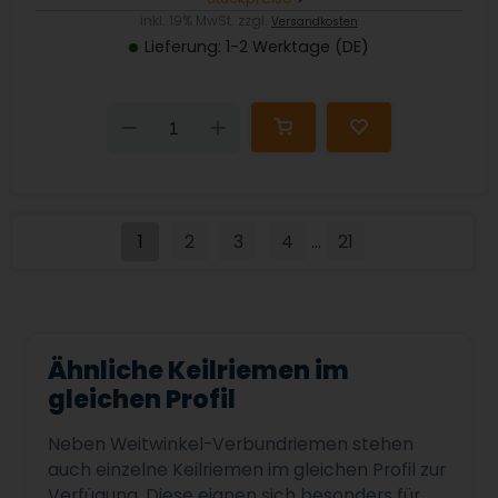
inkl. 19% MwSt. zzgl.
Versandkosten
Lieferung: 1-2 Werktage (DE)
Down
Up
1
2
3
4
21
...
Ähnliche Keilriemen im
gleichen Profil
Neben Weitwinkel-Verbundriemen stehen
auch einzelne Keilriemen im gleichen Profil zur
Verfügung. Diese eignen sich besonders für