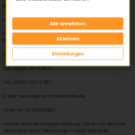
bzw. hat.
Um Ihr Widerrufsrecht auszuüben, müssen Sie uns
Herrn Patrick Scholtz, handeln unter der geschäftlichen
Bezeichnung „Top Industrieteile“
Einstellungen
Chemnitzer Straße 11, 14612 Falkensee,
Tel.: 03322 / 84 11 95 9
Fax.: 03322 / 84 12 58 1
E-Mail: service@top-industrieteile.de
UStID-Nr.: DE 293083893
mittels einer eindeutigen Erklärung (zB ein mit der Post
versandter Brief, Telefax oder E-Mail) über Ihren