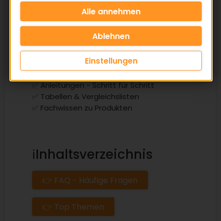
Rippenriemen
Alles über Rippenriemen, Unterschiede,
Maße, Auswahl-Tabellen, Montage und
häufige Fehler.
Einstellungen
✅ Tipps für die Praxis
✅ Anleitungen - Schritt für Schritt
✅ Tabellen & Vergleichslisten
✅ Fachwissen zu Produkten
ℹ️Inhaltsverzeichnis
👉 FAQ - Häufige Fragen
👉 Top Themen