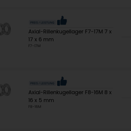
Axial-Rillenkugellager F7-17M 7 x
17 x 6 mm
F7-17M
Axial-Rillenkugellager F8-16M 8 x
16 x 5 mm
F8-16M