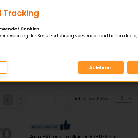
 Tracking
IE
INNENDURCHMESSER MM
erwendet Cookies
Verbesserung der Benutzerführung verwendet und helfen dabei,
DURCHMESSER MM
HÖHE MM
FT
HERSTELLER
Artikel pro Seite:
1
2
Axial-Rillenkugellager F2-6M 2 x