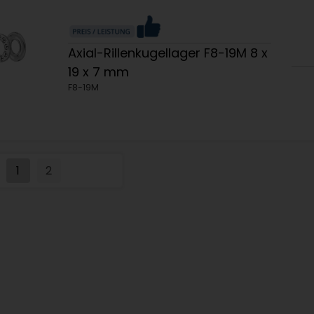
Axial-Rillenkugellager F8-19M 8 x
19 x 7 mm
F8-19M
1
2