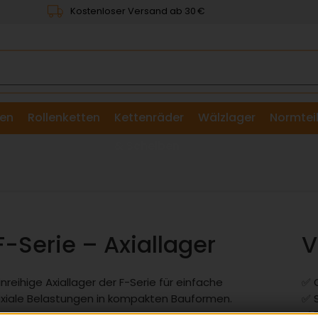
Kostenloser Versand ab 30 €
en
Rollenketten
Kettenräder
Wälzlager
Normtei
& Scheiben
F-Serie – Axiallager
V
inreihige Axiallager der F-Serie für einfache
✅ 
xiale Belastungen in kompakten Bauformen.
✅ S
✅ 