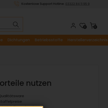
Kostenlose Support Hotline:
03322 84 11 95 9
0
0
le
Dichtungen
Betriebsstoffe
Herstellerverzeichnis
orteile nutzen
Qualitätsware
taffelpreise
Privat & Firmenkunden