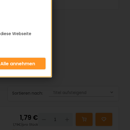
 diese Webseite
Sortieren nach:
1,79 €
Down
Up
1,79€/pro Stück