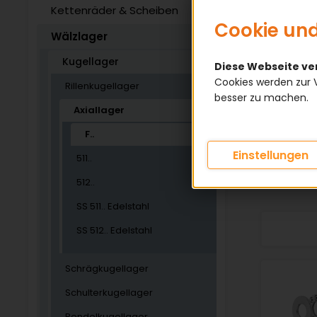
Kettenräder & Scheiben
Cookie und
Wälzlager
KATEGOR
Kugellager
Diese Webseite v
Cookies werden zur 
AUSSEN 
Rillenkugellager
besser zu machen.
Axiallager
LAGERLU
F..
Einstellungen
511..
512..
SS 511.. Edelstahl
SS 512.. Edelstahl
Schrägkugellager
Schulterkugellager
Pendelkugellager