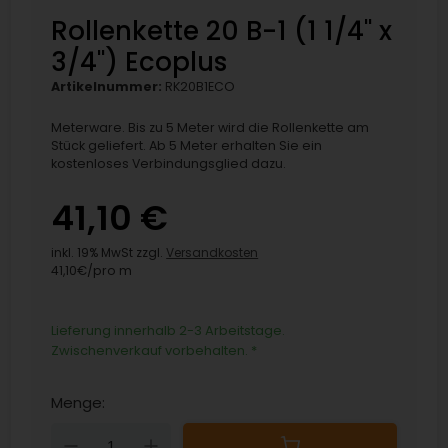
Rollenkette 20 B-1 (1 1/4'' x
3/4'') Ecoplus
Artikelnummer:
RK20B1ECO
Meterware. Bis zu 5 Meter wird die Rollenkette am
Stück geliefert. Ab 5 Meter erhalten Sie ein
kostenloses Verbindungsglied dazu.
41,10 €
inkl. 19% MwSt zzgl.
Versandkosten
41,10€/pro m
Lieferung innerhalb 2-3 Arbeitstage.
Zwischenverkauf vorbehalten.
*
Menge:
Down
Up