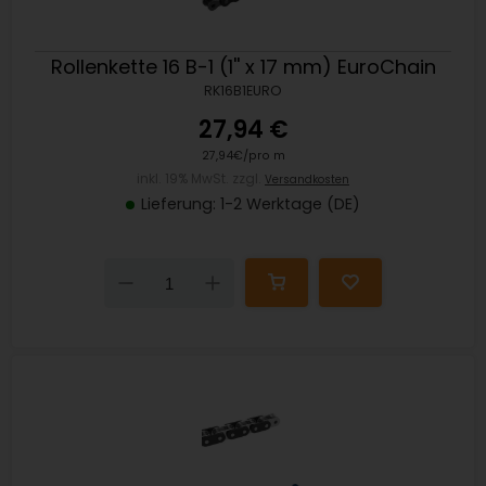
Rollenkette 16 B-1 (1'' x 17 mm) EuroChain
RK16B1EURO
27,94 €
27,94€/pro m
inkl. 19% MwSt. zzgl.
Versandkosten
Lieferung: 1-2 Werktage (DE)
Down
Up