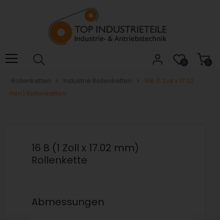
Willkommen.
Verwenden
Sie
ALT
+
B
0
0
für
Rollenketten
Industrie Rollenketten
16B (1 Zoll x 17.02
das
mm) Rollenketten
Barrierefreiheitsmenü
und
ALT
+
I,
16 B (1 Zoll x 17.02 mm)
um
Rollenkette
direkt
zum
Inhalt
zu
Abmessungen
springen.