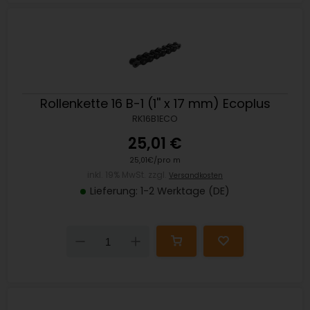
Rollenkette 16 B-1 (1'' x 17 mm) Ecoplus
RK16B1ECO
25,01 €
25,01€/pro m
inkl. 19% MwSt. zzgl.
Versandkosten
Lieferung: 1-2 Werktage (DE)
Down
Up