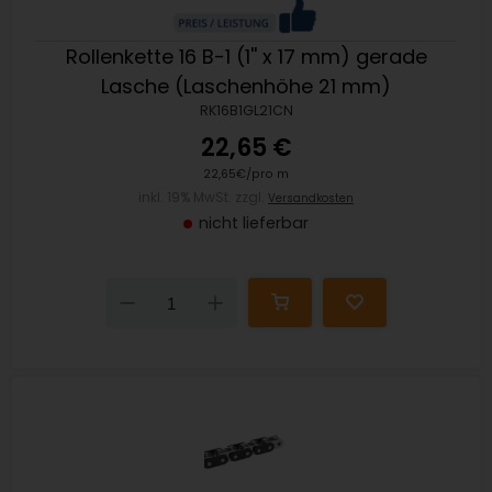
Rollenkette 16 B-1 (1'' x 17 mm) gerade
Lasche (Laschenhöhe 21 mm)
RK16B1GL21CN
22,65 €
22,65€/pro m
inkl. 19% MwSt. zzgl.
Versandkosten
nicht lieferbar
Down
Up