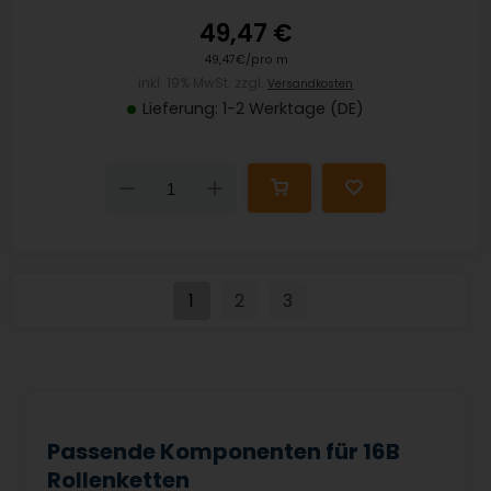
49,47 €
49,47€/pro m
inkl. 19% MwSt. zzgl.
Versandkosten
Lieferung: 1-2 Werktage (DE)
Down
Up
1
2
3
Passende Komponenten für 16B
Rollenketten