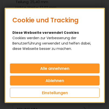
Teilung: 25,40 mm
Lichte Weite: 17,02 mm
Rollendurchmesser: 15,88 mm
Cookie und Tracking
Eigenschaften
Diese Webseite verwendet Cookies
Cookies werden zur Verbesserung der
✅ Material: Stahl
Benutzerführung verwendet und helfen dabei,
✅ Ausführung: Simplex / Duplex / Triplex
diese Webseite besser zu machen.
✅ Offene Meterware
(max. 5 Meter am Stück)
Einstellungen
KATEGORIE