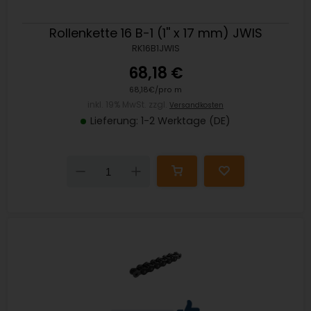
Rollenkette 16 B-1 (1'' x 17 mm) JWIS
RK16B1JWIS
68,18 €
68,18€/pro m
inkl. 19% MwSt. zzgl.
Versandkosten
Lieferung: 1-2 Werktage (DE)
Down
Up