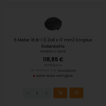
5 Meter 16 B-1 (1 Zoll x 17 mm) Ecoplus
Rollenkette
RK16B1ECO-5MTR
118,85 €
23,77€/pro m
inkl. 19% MwSt. zzgl.
Versandkosten
keine Ware verfügbar
Down
Up