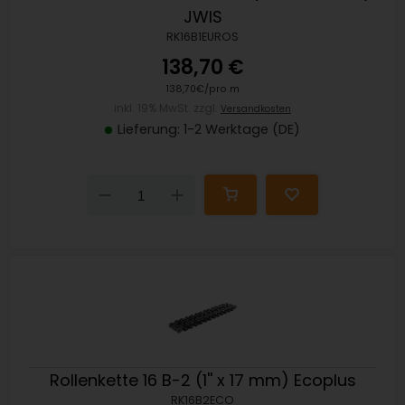
JWIS
RK16B1EUROS
138,70 €
138,70€/pro m
inkl. 19% MwSt. zzgl.
Versandkosten
Lieferung: 1-2 Werktage (DE)
Down
Up
Rollenkette 16 B-2 (1'' x 17 mm) Ecoplus
RK16B2ECO