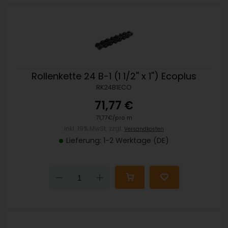
Rollenkette 24 B-1 (1 1/2'' x 1'') Ecoplus
RK24B1ECO
71,77 €
71,77€/pro m
inkl. 19% MwSt. zzgl.
Versandkosten
Lieferung: 1-2 Werktage (DE)
Down
Up