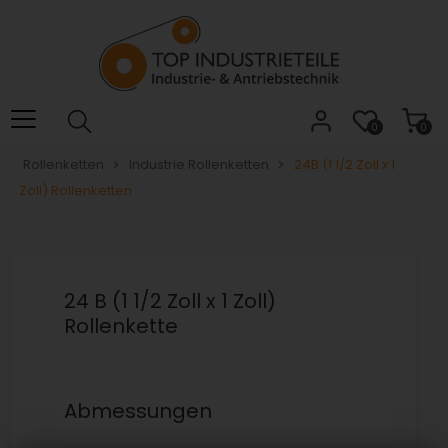
Willkommen.
Verwenden
Sie
ALT
+
B
0
0
für
Rollenketten
Industrie Rollenketten
24B (1 1/2 Zoll x 1
das
Zoll) Rollenketten
Barrierefreiheitsmenü
und
ALT
+
I,
24 B (1 1/2 Zoll x 1 Zoll)
um
Rollenkette
direkt
zum
Inhalt
zu
Abmessungen
springen.