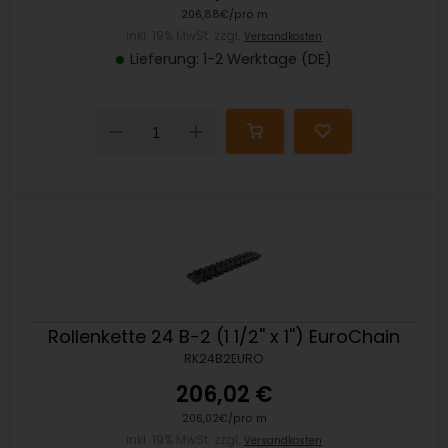
206,88€/pro m
inkl. 19% MwSt. zzgl.
Versandkosten
Lieferung: 1-2 Werktage (DE)
Down
Up
Rollenkette 24 B-2 (1 1/2'' x 1'') EuroChain
RK24B2EURO
206,02 €
206,02€/pro m
inkl. 19% MwSt. zzgl.
Versandkosten