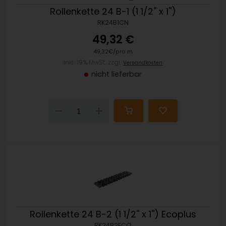
Rollenkette 24 B-1 (1 1/2'' x 1'')
RK24B1CN
49,32 €
49,32€/pro m
inkl. 19% MwSt. zzgl.
Versandkosten
nicht lieferbar
Down
Up
Rollenkette 24 B-2 (1 1/2'' x 1'') Ecoplus
RK24B2ECO