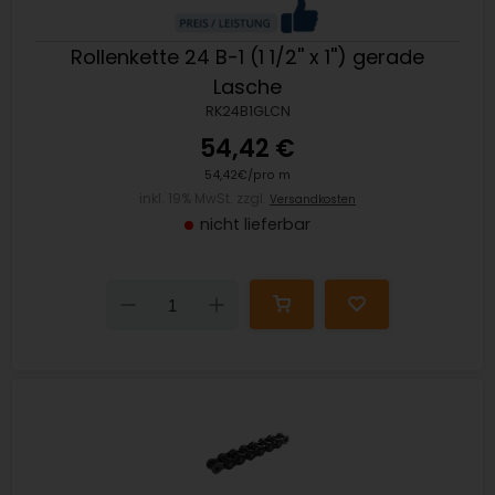
Rollenkette 24 B-1 (1 1/2'' x 1'') gerade
Lasche
RK24B1GLCN
54,42 €
54,42€/pro m
inkl. 19% MwSt. zzgl.
Versandkosten
nicht lieferbar
Down
Up