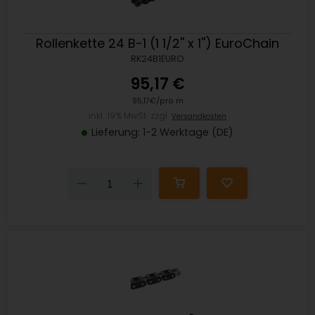
Rollenkette 24 B-1 (1 1/2'' x 1'') EuroChain
RK24B1EURO
95,17 €
95,17€/pro m
inkl. 19% MwSt. zzgl.
Versandkosten
Lieferung: 1-2 Werktage (DE)
Down
Up