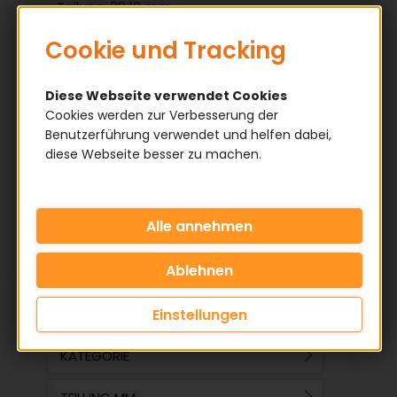
Teilung: 38,10 mm
Lichte Weite: 25,40 mm
Cookie und Tracking
Rollendurchmesser: 25,40 mm
Diese Webseite verwendet Cookies
Eigenschaften
Cookies werden zur Verbesserung der
Benutzerführung verwendet und helfen dabei,
✅ Material: Stahl
diese Webseite besser zu machen.
✅ Ausführung: Simplex / Duplex / Triplex
✅ Offene Meterware
(max. 5 Meter am Stück)
Einstellungen
KATEGORIE