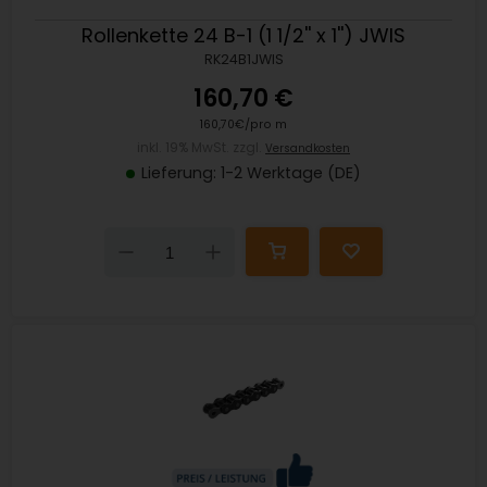
Rollenkette 24 B-1 (1 1/2'' x 1'') JWIS
RK24B1JWIS
160,70 €
160,70€/pro m
inkl. 19% MwSt. zzgl.
Versandkosten
Lieferung: 1-2 Werktage (DE)
Down
Up