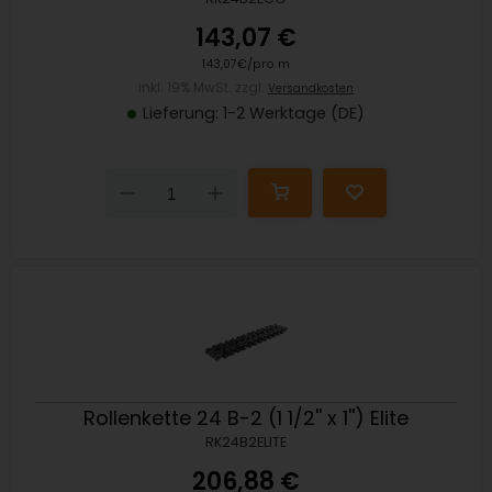
143,07 €
143,07€/pro m
inkl. 19% MwSt. zzgl.
Versandkosten
Lieferung: 1-2 Werktage (DE)
Down
Up
Rollenkette 24 B-2 (1 1/2'' x 1'') Elite
RK24B2ELITE
206,88 €