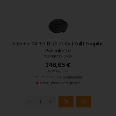
5 Meter 24 B-1 (1 1/2 Zoll x 1 Zoll) Ecoplus
Rollenkette
RK24B1ECO-5MTR
346,65 €
69,33€/pro m
inkl. 19% MwSt. zzgl.
Versandkosten
keine Ware verfügbar
Down
Up