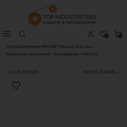
Willkommen.
Verwenden
Sie
ALT
+
B
0
0
für
12 mm Rundriemen RPN (88 ° Shore), Grün, Rau -
das
Ausführung: verschweißt - Bezugslänge: 4430 mm
Barrierefreiheitsmenü
und
ALT
<< Vorh. Produkt
Nächst. Produkt >>
+
I,
um
direkt
zum
Inhalt
zu
springen.