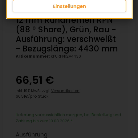
Einstellungen
12 mm Rundriemen RPN
(88 ° Shore), Grün, Rau -
Ausführung: verschweißt
- Bezugslänge: 4430 mm
Artikelnummer:
KPURPN12V4430
66,51 €
inkl. 19% MwSt zzgl.
Versandkosten
66,51€/pro Stück
Lieferung voraussichtlich morgen, bei Bestellung und
Zahlung bis zum 10.08.2026
*
Ausführung: