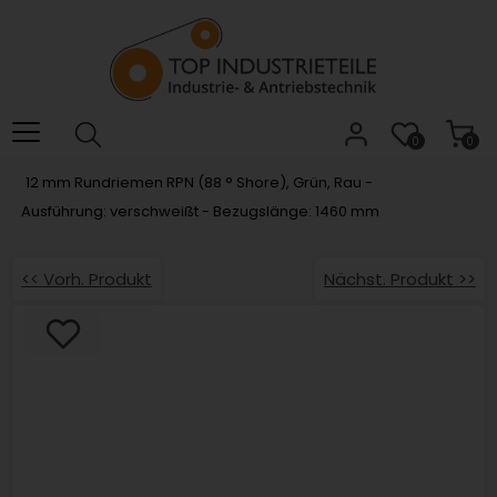
Willkommen.
Verwenden
Sie
ALT
+
B
0
0
für
12 mm Rundriemen RPN (88 ° Shore), Grün, Rau -
das
Ausführung: verschweißt - Bezugslänge: 1460 mm
Barrierefreiheitsmenü
und
ALT
<< Vorh. Produkt
Nächst. Produkt >>
+
I,
um
direkt
zum
Inhalt
zu
springen.