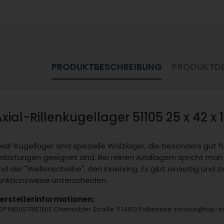
PRODUKTBESCHREIBUNG
PRODUKTDE
Axial-Rillenkugellager 51105 25 x 42 x
xial-Kugellager sind spezielle Wälzlager, die besonders gut 
elastungen geeignet sind. Bei reinen Axiallagern spricht ma
nd der "Wellenscheibe", den Innenring. Es gibt einseitig und zw
unktionsweise unterscheiden.
erstellerinformationen:
OP INDUSTRIETEILE Chemnitzer Straße 11 14612 Falkensee service@top-