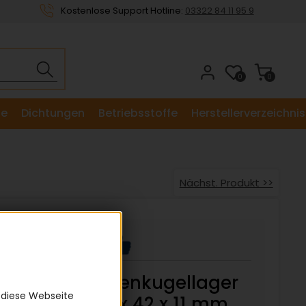
Kostenlose Support Hotline:
03322 84 11 95 9
0
0
le
Dichtungen
Betriebsstoffe
Herstellerverzeichnis
Nächst. Produkt >>
Axial-Rillenkugellager
 diese Webseite
51105 25 x 42 x 11 mm