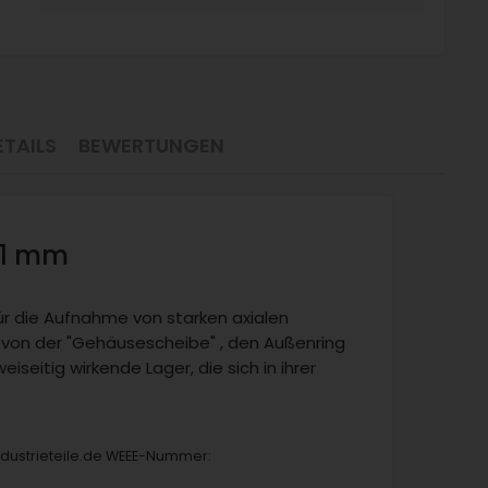
TAILS
BEWERTUNGEN
 11 mm
für die Aufnahme von starken axialen
n von der "Gehäusescheibe" , den Außenring
eiseitig wirkende Lager, die sich in ihrer
industrieteile.de WEEE-Nummer: