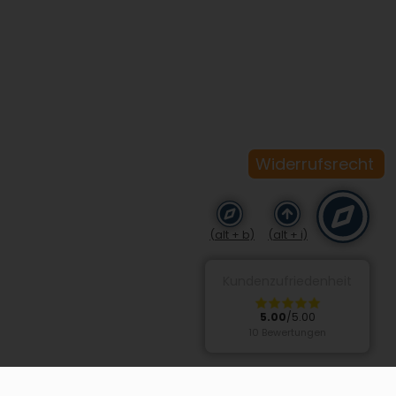
Widerrufsrecht
(alt + b)
(alt + i)
Kundenzufriedenheit
5.00
/5.00
10 Bewertungen