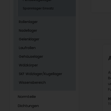
Spannlager Einsatz
Rollenlager
Nadellager
Gelenklager
Laufrollen
Gehäuselager
Wälzkörper
A
SKF Wälzlager/Kugellager
B
Wissensbereich
u
F
Normteile
H
T
Dichtungen