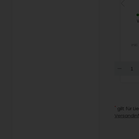
inkl
Dow
*
gilt für 
Versandin