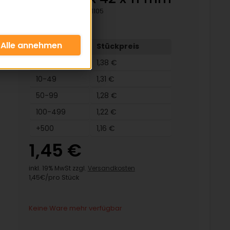
Artikelnummer:
51105
Menge
Stückpreis
4-9
1,38 €
10-49
1,31 €
50-99
1,28 €
100-499
1,22 €
+500
1,16 €
1,45 €
inkl. 19% MwSt zzgl.
Versandkosten
1,45€/pro Stück
Keine Ware mehr verfügbar