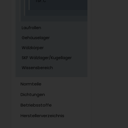
TSF..C
Laufrollen
Gehäuselager
Wälzkörper
SKF Wälzlager/Kugellager
Wissensbereich
Normteile
Dichtungen
Betriebsstoffe
Herstellerverzeichnis