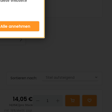
 diese Webseite
Sortieren nach:
14,05 €
Down
Up
14,05€/pro Stück
inkl. 19% MwSt. zzgl.