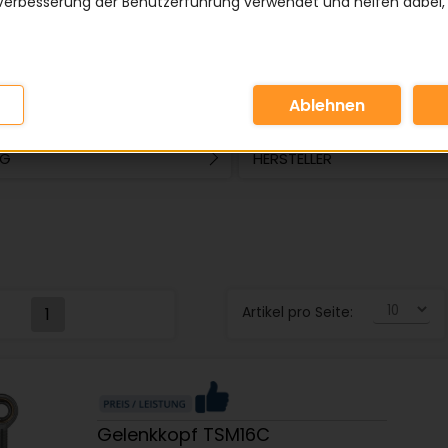
Verbesserung der Benutzerführung verwendet und helfen dabei,
nd Stahl/Bronze-Gleitpaarung für langlebige
agerungen.
IE
INNENDURCHMESSER MM
NG
HERSTELLER
Artikel pro Seite:
1
Gelenkkopf TSM16C