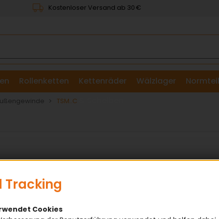
Kostenloser Versand ab 30 €
en
Rollenketten
Kettenräder
Wälzlager
Normtei
& Scheiben
Außengewinde
TSM..C
TSM..C Gelenkköpfe –
V
 Tracking
Außengewinde
✅ 
✅ 
erwendet Cookies
artungsfreie Gelenkköpfe mit Außengewinde
✅ 