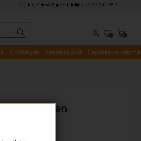
Kostenlose Support Hotline:
03322 84 11 95 9
0
0
le
Dichtungen
Betriebsstoffe
Herstellerverzeichnis
orteile nutzen
Qualitätsware
Privat & Firmenkunden
Hohe Verfügbarkeit