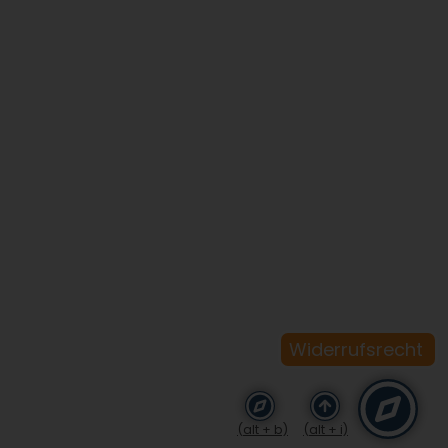
Widerrufsrecht
(alt + b)
(alt + i)