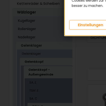
Cookies werden zur 
u
Kettenräder & Scheiben
besser zu machen.
L
Wälzlager
Kugellager
Einstellungen
KATEGOR
Rollenlager
Nadellager
DICHTU
Gelenklager
Gelenklager
Gelenkkopf
Gelenkkopf -
Außengewinde
SA..E
TSM..E
SA..C