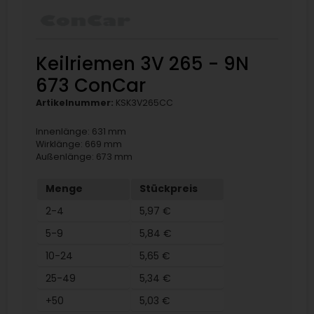
Keilriemen 3V 265 - 9N
673 ConCar
Artikelnummer:
KSK3V265CC
Innenlänge: 631 mm
Wirklänge: 669 mm
Außenlänge: 673 mm
Menge
Stückpreis
2-4
5,97 €
5-9
5,84 €
10-24
5,65 €
25-49
5,34 €
+50
5,03 €