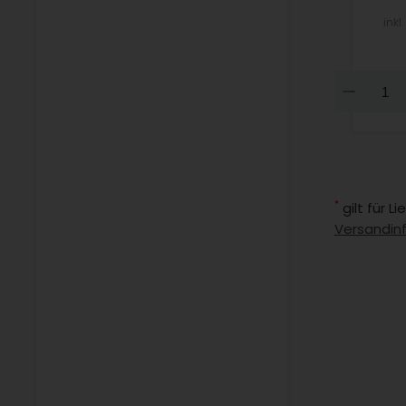
inkl
Dow
*
gilt für 
Versandin