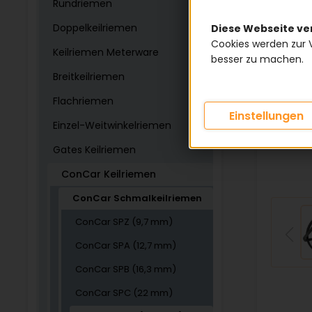
Rundriemen
Doppelkeilriemen
Diese Webseite v
Cookies werden zur 
Keilriemen Meterware
besser zu machen.
Breitkeilriemen
Flachriemen
Einstellungen
Einzel-Weitwinkelriemen
Gates Keilriemen
ConCar Keilriemen
ConCar Schmalkeilriemen
ConCar SPZ (9,7 mm)
ConCar SPA (12,7 mm)
ConCar SPB (16,3 mm)
ConCar SPC (22 mm)