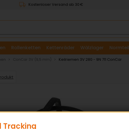
Kostenloser Versand ab 30 €
en
Rollenketten
Kettenräder
Wälzlager
Normtei
& Scheiben
men
ConCar 3V (9,5 mm)
Keilriemen 3V 280 - 9N 711 ConCar
Produkt
 Tracking