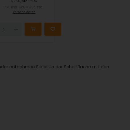
6,28€/pro Stück
inkl. inkl. 19% MwSt. zzgl.
Versandkosten
Down
Up
Länder entnehmen Sie bitte der Schaltfläche mit den