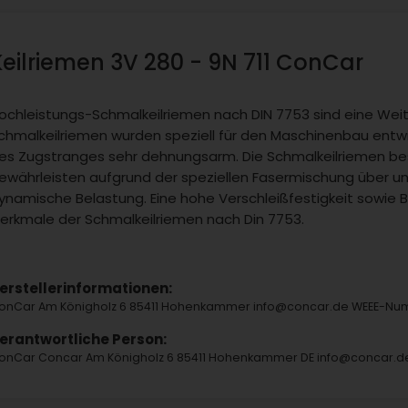
Keilriemen 3V 280 - 9N 711 ConCar
ochleistungs-Schmalkeilriemen nach DIN 7753 sind eine Weite
chmalkeilriemen wurden speziell für den Maschinenbau entw
es Zugstranges sehr dehnungsarm. Die Schmalkeilriemen be
ewährleisten aufgrund der speziellen Fasermischung über u
ynamische Belastung. Eine hohe Verschleißfestigkeit sowie B
erkmale der Schmalkeilriemen nach Din 7753.
erstellerinformationen:
onCar Am Königholz 6 85411 Hohenkammer info@concar.de WEEE-Nu
erantwortliche Person:
onCar Concar Am Königholz 6 85411 Hohenkammer DE info@concar.d