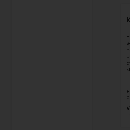
H
S
d
g
d
M
H
C
V
C