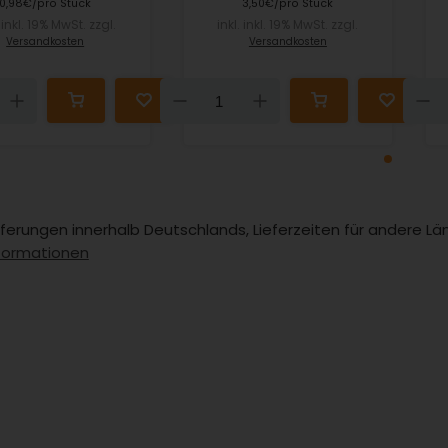
0,98€/pro Stück
3,50€/pro Stück
. inkl. 19% MwSt. zzgl.
inkl. inkl. 19% MwSt. zzgl.
Versandkosten
Versandkosten
n
Up
Down
Up
Lieferungen innerhalb Deutschlands, Lieferzeiten für andere 
formationen