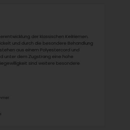
rentwicklung der klassischen Keilriemen.
ickelt und durch die besondere Behandlung
stehen aus einem Polyestercord und
nd unter dem Zugstrang eine hohe
iegewilligkeit sind weitere besondere
mmer:
e