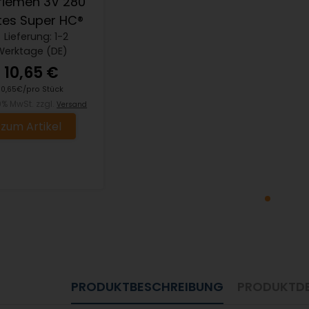
lriemen 3V 280
es Super HC®
Lieferung: 1-2
Werktage (DE)
10,65 €
10,65€/pro Stück
19% MwSt. zzgl.
Versand
zum Artikel
PRODUKTBESCHREIBUNG
PRODUKTDE