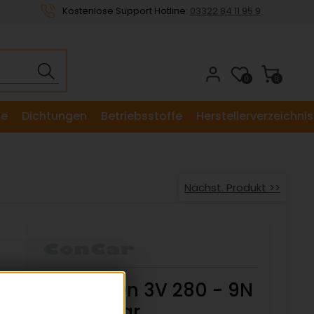
Kostenlose Support Hotline:
03322 84 11 95 9
0
0
le
Dichtungen
Betriebsstoffe
Herstellerverzeichnis
Nächst. Produkt >>
Keilriemen 3V 280 - 9N
711 ConCar