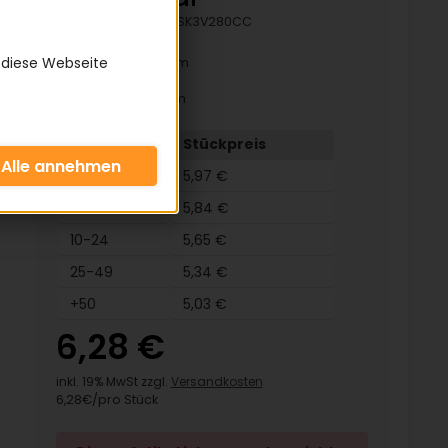
Artikelnummer:
KSK3V280CC
 diese Webseite
Innenlänge: 669 mm
Wirklänge: 707 mm
Außenlänge: 711 mm
Menge
Stückpreis
2-4
5,97 €
5-9
5,84 €
10-24
5,65 €
25-49
5,34 €
+50
5,03 €
6,28 €
inkl. 19% MwSt zzgl.
Versandkosten
6,28€/pro Stück