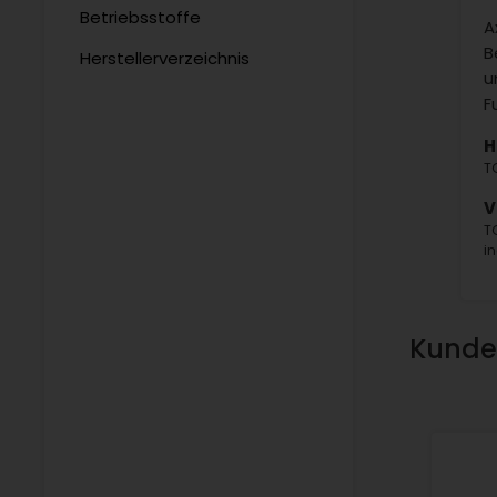
Betriebsstoffe
A
B
Herstellerverzeichnis
u
F
H
T
V
T
i
Kunden