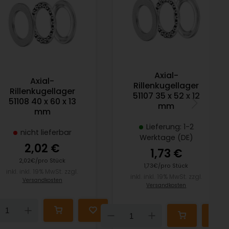
Axial-
Axial-
Rillenkugellager
Rillenkugellager
51107 35 x 52 x 12
51108 40 x 60 x 13
mm
mm
Lieferung: 1-2
nicht lieferbar
Werktage (DE)
2,02 €
1,73 €
2,02€/pro Stück
1,73€/pro Stück
inkl. inkl. 19% MwSt. zzgl.
inkl. inkl. 19% MwSt. zzgl.
Versandkosten
Versandkosten
Down
Up
Down
Up