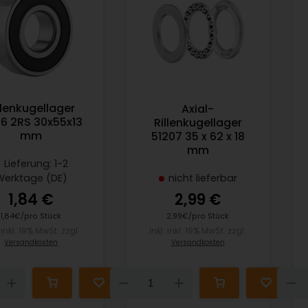
llenkugellager
Axial-
6 2RS 30x55x13
Rillenkugellager
mm
51207 35 x 62 x 18
mm
Lieferung: 1-2
nicht lieferbar
Werktage (DE)
2,99 €
1,84 €
2,99€/pro Stück
1,84€/pro Stück
inkl. inkl. 19% MwSt. zzgl.
. inkl. 19% MwSt. zzgl.
Versandkosten
Versandkosten
Down
Up
n
Up