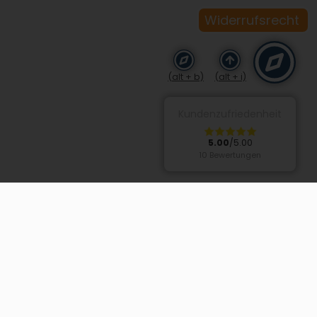
Widerrufsrecht
(alt + b)
(alt + i)
Kundenzufriedenheit
5.00
/5.00
10 Bewertungen