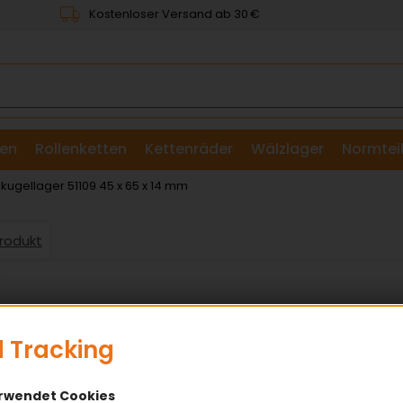
Kostenloser Versand ab 30 €
en
Rollenketten
Kettenräder
Wälzlager
Normtei
& Scheiben
nkugellager 51109 45 x 65 x 14 mm
Produkt
 Tracking
erwendet Cookies