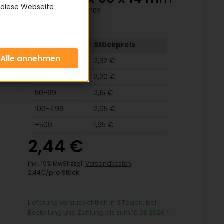
 diese Webseite
Artikelnummer:
51109
Menge
Stückpreis
4-9
2,32 €
10-49
2,20 €
50-99
2,15 €
100-499
2,05 €
+500
1,95 €
2,44 €
inkl. 19% MwSt zzgl.
Versandkosten
2,44€/pro Stück
Lieferung voraussichtlich in 3 Tagen, bei
Bestellung und Zahlung bis zum 10.08.2026
*