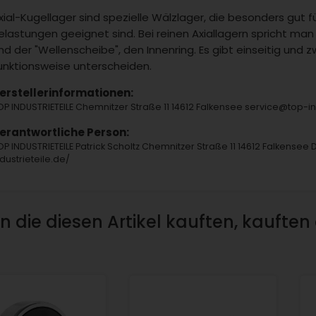
xial-Kugellager sind spezielle Wälzlager, die besonders gut 
elastungen geeignet sind. Bei reinen Axiallagern spricht ma
nd der "Wellenscheibe", den Innenring. Es gibt einseitig und zw
unktionsweise unterscheiden.
erstellerinformationen:
OP INDUSTRIETEILE Chemnitzer Straße 11 14612 Falkensee service@top-
erantwortliche Person:
OP INDUSTRIETEILE Patrick Scholtz Chemnitzer Straße 11 14612 Falkensee 
ndustrieteile.de/
 die diesen Artikel kauften, kauften