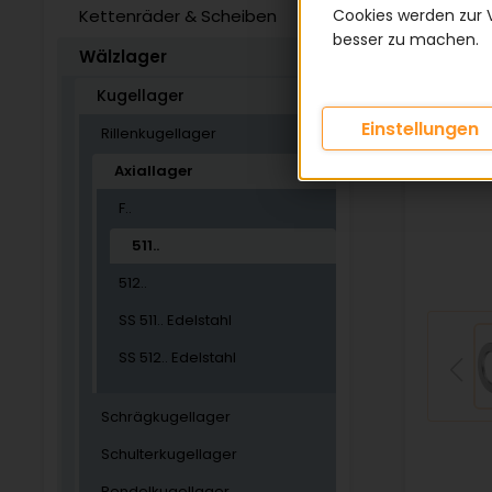
Kettenräder & Scheiben
Cookies werden zur 
besser zu machen.
Wälzlager
Kugellager
Einstellungen
Rillenkugellager
Axiallager
F..
511..
512..
SS 511.. Edelstahl
SS 512.. Edelstahl
Schrägkugellager
Schulterkugellager
Pendelkugellager