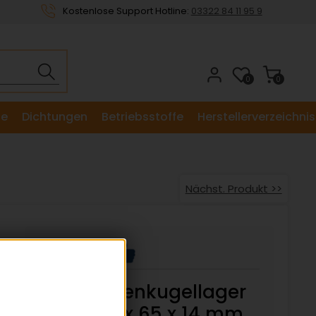
Kostenlose Support Hotline:
03322 84 11 95 9
0
0
le
Dichtungen
Betriebsstoffe
Herstellerverzeichnis
Nächst. Produkt >>
Axial-Rillenkugellager
51109 45 x 65 x 14 mm