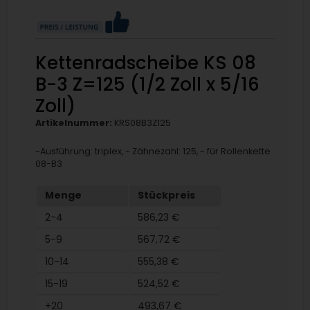
Kettenradscheibe KS 08
B-3 Z=125 (1/2 Zoll x 5/16
Zoll)
Artikelnummer:
KRS08B3Z125
-Ausführung: triplex, - Zähnezahl: 125, - für Rollenkette
08-B3
Menge
Stückpreis
2-4
586,23 €
5-9
567,72 €
10-14
555,38 €
15-19
524,52 €
+20
493,67 €