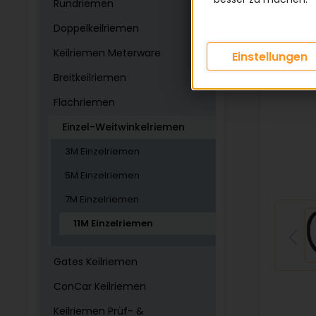
Rundriemen
Doppelkeilriemen
Keilriemen Meterware
Einstellungen
Breitkeilriemen
Flachriemen
Einzel-Weitwinkelriemen
3M Einzelriemen
5M Einzelriemen
7M Einzelriemen
11M Einzelriemen
Gates Keilriemen
ConCar Keilriemen
Keilriemen Prüf- &