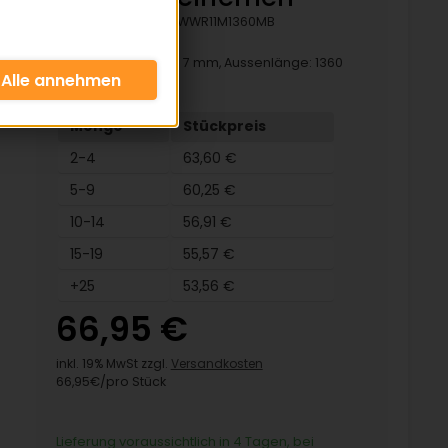
Artikelnummer:
KWWR11M1360MB
Breite: 11 mm, Höhe: 7 mm, Aussenlänge: 1360
mm
Menge
Stückpreis
2-4
63,60 €
5-9
60,25 €
10-14
56,91 €
15-19
55,57 €
+25
53,56 €
66,95 €
inkl. 19% MwSt zzgl.
Versandkosten
66,95€/pro Stück
Lieferung voraussichtlich in 4 Tagen, bei