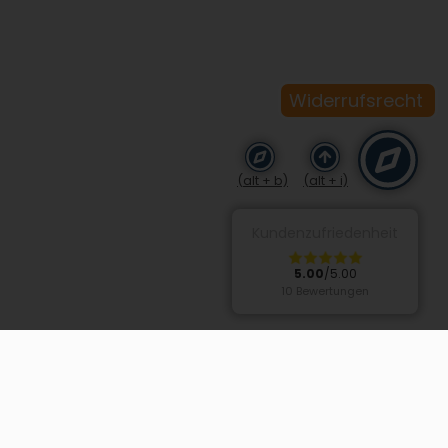
Widerrufsrecht
(alt + b)
(alt + i)
Kundenzufriedenheit
5.00
/5.00
10 Bewertungen