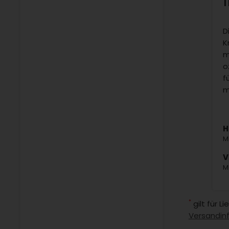
D
K
m
o
f
m
H
M
V
M
*
gilt für 
Versandin