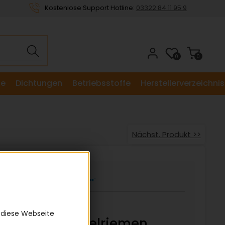
Kostenlose Support Hotline:
03322 84 11 95 9
0
0
le
Dichtungen
Betriebsstoffe
Herstellerverzeichnis
Nächst. Produkt >>
11M 1360
 diese Webseite
Weitwinkelriemen