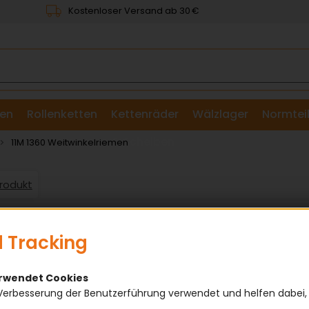
Kostenloser Versand ab 30 €
en
Rollenketten
Kettenräder
Wälzlager
Normtei
& Scheiben
11M 1360 Weitwinkelriemen
Produkt
 Tracking
erwendet Cookies
Verbesserung der Benutzerführung verwendet und helfen dabei,