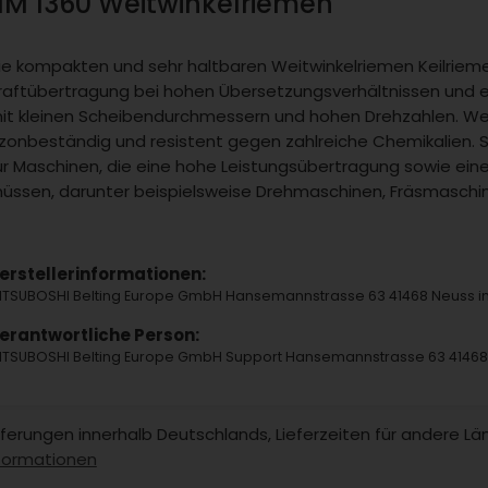
11M 1360 Weitwinkelriemen
ie kompakten und sehr haltbaren Weitwinkelriemen Keilriem
raftübertragung bei hohen Übersetzungsverhältnissen und e
it kleinen Scheibendurchmessern und hohen Drehzahlen. Weit
zonbeständig und resistent gegen zahlreiche Chemikalien. 
ür Maschinen, die eine hohe Leistungsübertragung sowie ein
üssen, darunter beispielsweise Drehmaschinen, Fräsmaschine
erstellerinformationen:
ITSUBOSHI Belting Europe GmbH Hansemannstrasse 63 41468 Neuss
erantwortliche Person:
ITSUBOSHI Belting Europe GmbH Support Hansemannstrasse 63 4146
Lieferungen innerhalb Deutschlands, Lieferzeiten für andere 
formationen