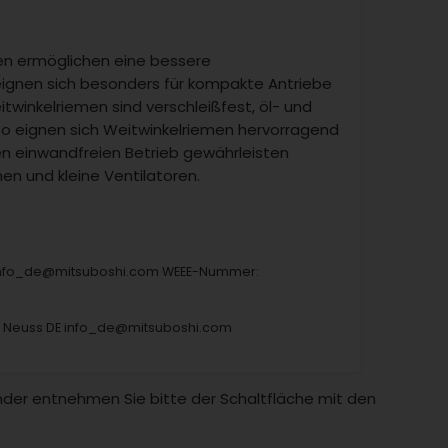
en ermöglichen eine bessere
ignen sich besonders für kompakte Antriebe
winkelriemen sind verschleißfest, öl- und
So eignen sich Weitwinkelriemen hervorragend
en einwandfreien Betrieb gewährleisten
n und kleine Ventilatoren.
 info_de@mitsuboshi.com WEEE-Nummer:
8 Neuss DE info_de@mitsuboshi.com
Länder entnehmen Sie bitte der Schaltfläche mit den