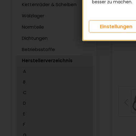
besser zu machen.
Kettenräder & Scheiben
Wälzlager
Einstellungen
Normteile
Dichtungen
Betriebsstoffe
Herstellerverzeichnis
A
B
C
D
E
F
G