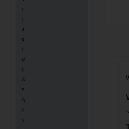
H
I
J
K
L
M
N
O
P
Q
R
P
S