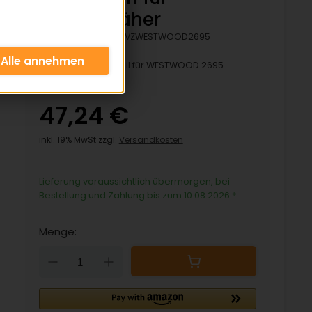
Aufsitzmäher
Artikelnummer:
HVZWESTWOOD2695
Passendes Ersatzteil für WESTWOOD 2695
Aufsitzmäher
47,24 €
inkl. 19% MwSt zzgl.
Versandkosten
Lieferung voraussichtlich übermorgen, bei
Bestellung und Zahlung bis zum 10.08.2026
*
Menge:
Down
Up