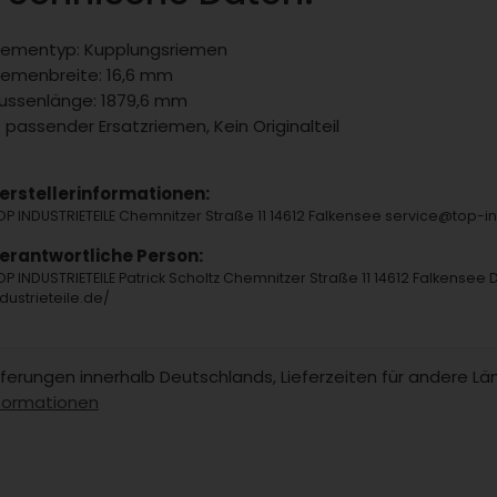
iementyp: Kupplungsriemen
iemenbreite: 16,6 mm
ussenlänge: 1879,6 mm
 passender Ersatzriemen, Kein Originalteil
erstellerinformationen:
OP INDUSTRIETEILE Chemnitzer Straße 11 14612 Falkensee service@top-
erantwortliche Person:
OP INDUSTRIETEILE Patrick Scholtz Chemnitzer Straße 11 14612 Falkensee 
ndustrieteile.de/
Lieferungen innerhalb Deutschlands, Lieferzeiten für andere 
formationen