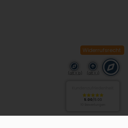
Widerrufsrecht
(alt + b)
(alt + i)
Kundenzufriedenheit
5.00
/5.00
10 Bewertungen