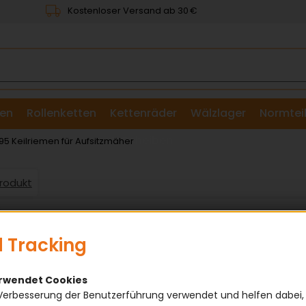
Kostenloser Versand ab 30 €
en
Rollenketten
Kettenräder
Wälzlager
Normtei
& Scheiben
Keilriemen für Aufsitzmäher
Produkt
 Tracking
erwendet Cookies
Verbesserung der Benutzerführung verwendet und helfen dabei,