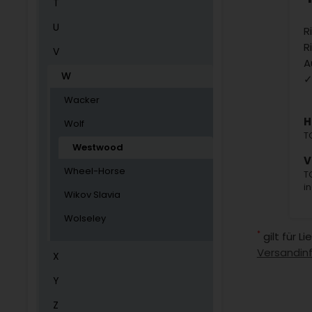
T
U
R
R
V
A
W
✓
Wacker
H
Wolf
T
Westwood
V
Wheel-Horse
T
i
Wikov Slavia
Wolseley
*
gilt für 
Versandin
X
Y
Z