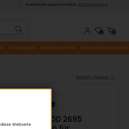
Kostenlose Support Hotline:
03322 84 11 95 9
0
0
le
Dichtungen
Betriebsstoffe
Herstellerverzeichnis
Nächst. Produkt >>
WESTWOOD 2695
 diese Webseite
Keilriemen für