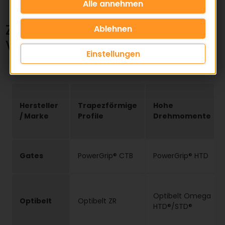
Zahnriemen Hersteller
Vergleichsliste
Einstellungen
Hersteller
Trapezförmige
Hohe
/ Marke
Profile
Drehmomente
Gates
PowerGrip® CTB
PowerGrip® HTD
Optibelt Omega
Optibelt
Optibelt ZR
HTD®/STD®