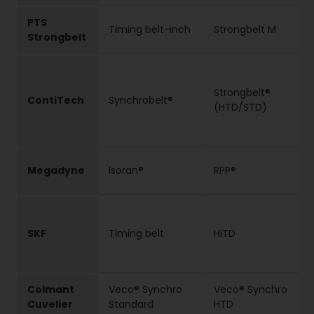
PTS
Timing belt-inch
Strongbelt M
Strongbelt
Strongbelt®
ContiTech
Synchrobelt®
(HTD/STD)
Megadyne
Isoran®
RPP®
SKF
Timing belt
HiTD
Colmant
Veco® Synchro
Veco® Synchro
Cuvelier
Standard
HTD