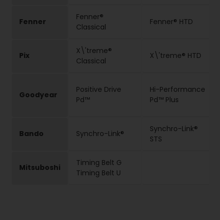
Fenner®
Fenner
Fenner® HTD
Classical
X\'treme®
Pix
X\'treme® HTD
Classical
Positive Drive
Hi-Performance
Goodyear
Pd™
Pd™ Plus
Synchro-Link®
Bando
Synchro-Link®
STS
Timing Belt G
Mitsuboshi
Timing Belt U