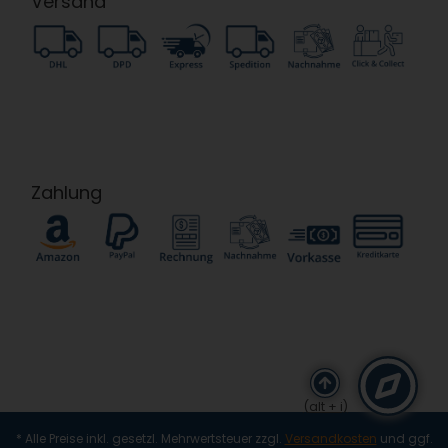
Versand
Zahlung
(alt + i)
* Alle Preise inkl. gesetzl. Mehrwertsteuer zzgl.
Versandkosten
und ggf.