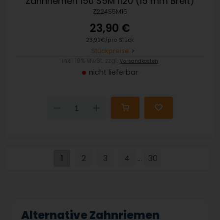
Zahnriemen 150 S5M 1120 (15 mm Breit)
Z224S5M15
23,90 €
23,90€/pro Stück
Stückpreise
inkl. 19% MwSt. zzgl.
Versandkosten
nicht lieferbar
Down
Up
1
2
3
4
30
...
Alternative Zahnriemen