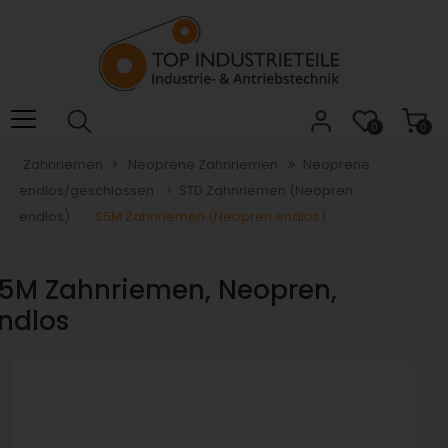
Willkommen.
Verwenden
Sie
ALT
+
B
0
0
für
Zahnriemen
Neoprene Zahnriemen
Neoprene
das
endlos/geschlossen
STD Zahnriemen (Neopren
Barrierefreiheitsmenü
und
endlos)
S5M Zahnriemen (Neopren endlos)
ALT
+
5M Zahnriemen, Neopren,
I,
um
ndlos
direkt
zum
Inhalt
zu
springen.