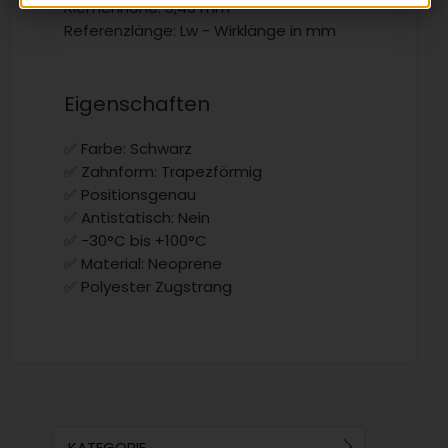
Riemenhöhe: 3,40 mm
Referenzlänge: Lw - Wirklänge in mm
Eigenschaften
✅ Farbe: Schwarz
✅ Zahnform: Trapezförmig
✅ Positionsgenau
✅ Antistatisch: Nein
✅ -30°C bis +100°C
✅ Material: Neoprene
✅ Polyester Zugstrang
KATEGORIE