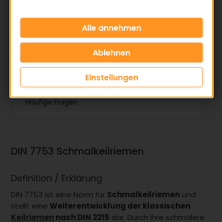
Definition / Erklärung
Weiterentwicklung gegenüber DIN 2215
Ummantelte und flankenoffene
Schmalkeilriemen
Genormte Profile nach DIN 7753
Bedeutung für die Antriebsauslegung
Einstellungen
Vorteile & Nutzen
Wichtige Hinweise oder Besonderheiten
Häufige Fragen
DIN 7753 Schmalkeilriemen
Definition / Erklärung
DIN 7753 ist eine Norm für
Schmalkeilriemen
und
stellt eine
Weiterentwicklung der klassischen
Keilriemen
nach DIN 2215
dar. Durch ihre schmalere