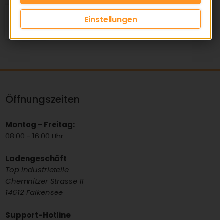
Chargengleiche
cordfaser
Einstellungen
Antriebsriemen
Öffnungszeiten
Montag - Freitag:
08:00 - 16:00 Uhr
Ladengeschäft
Top Industrieteile
Chemnitzer Strasse 11
14612 Falkensee
Support-Hotline