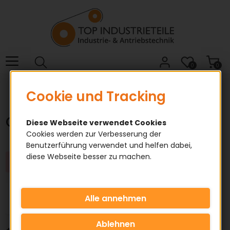
Willkommen.
Verwenden
Sie
ALT
+
B
0
0
für
Glossar/Wiki
das
Cookie und Tracking
Barrierefreiheitsmenü
und
Glossar/Wiki
Diese Webseite verwendet Cookies
ALT
Cookies werden zur Verbesserung der
+
Benutzerführung verwendet und helfen dabei,
I,
diese Webseite besser zu machen.
um
Zu dieser Selektion sind keine Einträge vorhanden
direkt
zum
Inhalt
zu
springen.