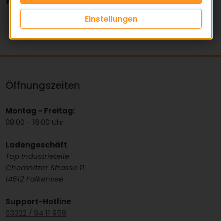
#
A
B
C
D
E
F
G
H
I
J
K
L
M
N
O
P
Q
R
S
T
U
V
W
X
Y
Z
Alle
anzeigen
Einstellungen
Öffnungszeiten
Montag - Freitag:
08:00 - 16:00 Uhr
Ladengeschäft
Top Industrieteile
Chemnitzer Strasse 11
14612 Falkensee
Support-Hotline
03322 / 84 11 959