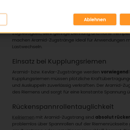
Definition / Erklärung
Ein Aramid-Zugstrang – häufig auch als Kevlar-Zugstr
Zugstrang aus Aramidfasern, der in
Keilriemen
eingeset
Zugfestigkeit, sehr geringe Dehnung und hohe Temper
machen Aramid-Zugstränge ideal für Anwendungen m
Lastwechseln.
Einsatz bei Kupplungsriemen
Aramid- bzw. Kevlar-Zugstränge werden
vorwiegend 
Kupplungsriemen müssen plötzliche Kraftübertragungen
und Auskuppeln zuverlässig verkraften. Der Aramid-Z
des Riemens und sorgt für eine konstante Spannung 
Rückenspannrollentauglichkeit
Keilriemen
mit Aramid-Zugstrang sind
absolut rücke
problemlos über Spannrollen auf der Riemenrückseite