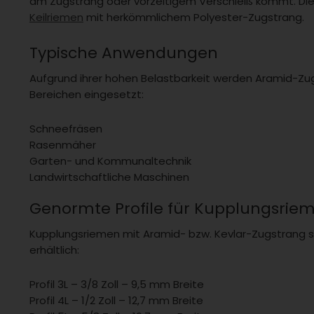
am Zugstrang oder vorzeitigem Verschleiß kommt. Dies
Keilriemen
mit herkömmlichem Polyester-Zugstrang.
Typische Anwendungen
Aufgrund ihrer hohen Belastbarkeit werden Aramid-Zu
Bereichen eingesetzt:
Schneefräsen
Rasenmäher
Garten- und Kommunaltechnik
Landwirtschaftliche Maschinen
Genormte Profile für Kupplungsrie
Kupplungsriemen mit Aramid- bzw. Kevlar-Zugstrang sin
erhältlich:
Profil 3L – 3/8 Zoll – 9,5 mm Breite
Profil 4L – 1/2 Zoll – 12,7 mm Breite