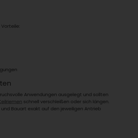
Vorteile:
ngungen
iten
pruchsvolle Anwendungen ausgelegt und sollten
Keilriemen
schnell verschleißen oder sich längen.
e und Bauart exakt auf den jeweiligen Antrieb