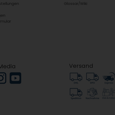
stellungen
Glossar/Wiki
gen
rmular
Versand
 Media