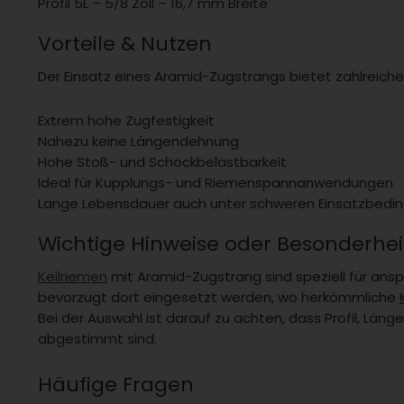
Profil 5L – 5/8 Zoll – 16,7 mm Breite
Vorteile & Nutzen
Der Einsatz eines Aramid-Zugstrangs bietet zahlreiche 
Extrem hohe Zugfestigkeit
Nahezu keine Längendehnung
Hohe Stoß- und Schockbelastbarkeit
Ideal für Kupplungs- und Riemenspannanwendungen
Lange Lebensdauer auch unter schweren Einsatzbedi
Wichtige Hinweise oder Besonderhe
Keilriemen
mit Aramid-Zugstrang sind speziell für ans
bevorzugt dort eingesetzt werden, wo herkömmliche
Bei der Auswahl ist darauf zu achten, dass Profil, Läng
abgestimmt sind.
Häufige Fragen