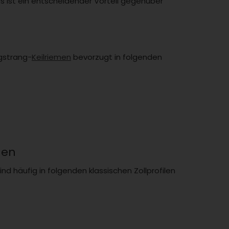
 ist ein entscheidender Vorteil gegenüber
gstrang-
Keilriemen
bevorzugt in folgenden
men
d häufig in folgenden klassischen Zollprofilen