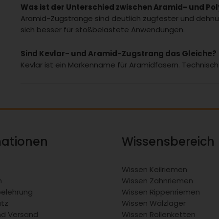
Was ist der Unterschied zwischen Aramid- und Po
Aramid-Zugstränge sind deutlich zugfester und dehn
sich besser für stoßbelastete Anwendungen.
Sind Kevlar- und Aramid-Zugstrang das Gleiche?
Kevlar ist ein Markenname für Aramidfasern. Technisc
mationen
Wissensbereich
Wissen Keilriemen
m
Wissen Zahnriemen
belehrung
Wissen Rippenriemen
tz
Wissen Wälzlager
nd Versand
Wissen Rollenketten