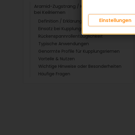
Aramid-Zugstrang / Kevlar-Zugstrang
bei Keilriemen
Einstellungen
Definition / Erklärung
Einsatz bei Kupplungsriemen
Rückenspannrollentauglichkeit
Typische Anwendungen
Genormte Profile für Kupplungsriemen
Vorteile & Nutzen
Wichtige Hinweise oder Besonderheiten
Häufige Fragen