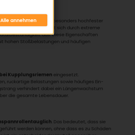
ang bezeichnet – ist ein besonders hochfester
zt wird. Aramid zeichnet sich durch extreme
aturbeständigkeit aus. Diese Eigenschaften
it hohen Stoßbelastungen und häufigen
bei Kupplungsriemen
eingesetzt.
, ruckartige Belastungen sowie häufiges Ein-
ugstrang verhindert dabei ein Längenwachstum
über die gesamte Lebensdauer.
nspannrollentauglich
. Das bedeutet, dass sie
 geführt werden können, ohne dass es zu Schäden