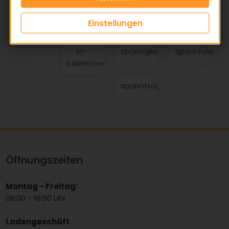
Satzgleiche
Satzkeilriemen
Scheibenabstand
Schmalkeilrie
Einstellungen
Keilriemen
SP-
spannglied
Spannrollenta
Keilriemen
spannträger
Öffnungszeiten
Montag - Freitag:
08:00 - 16:00 Uhr
Ladengeschäft