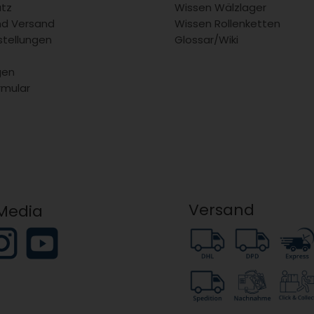
tz
Wissen Wälzlager
nd Versand
Wissen Rollenketten
stellungen
Glossar/Wiki
gen
rmular
Versand
 Media