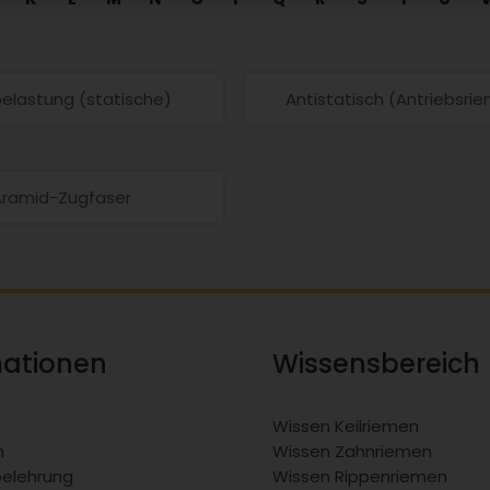
elastung (statische)
Antistatisch (Antriebsri
Aramid-Zugfaser
mationen
Wissensbereich
Wissen Keilriemen
m
Wissen Zahnriemen
belehrung
Wissen Rippenriemen