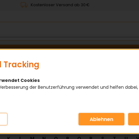
Kostenloser Versand ab 30 €
en
Rollenketten
Kettenräder
Wälzlager
Normtei
 Tracking
& Scheiben
erwendet Cookies
Verbesserung der Benutzerführung verwendet und helfen dabei,
K
L
M
N
O
P
Q
R
S
T
U