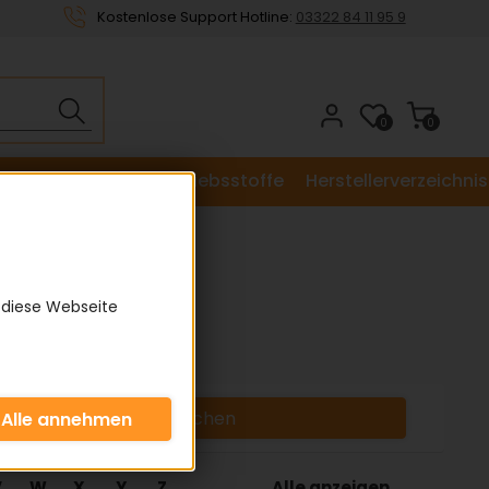
Kostenlose Support Hotline:
03322 84 11 95 9
0
0
le
Dichtungen
Betriebsstoffe
Herstellerverzeichnis
 diese Webseite
V
W
X
Y
Z
Alle anzeigen